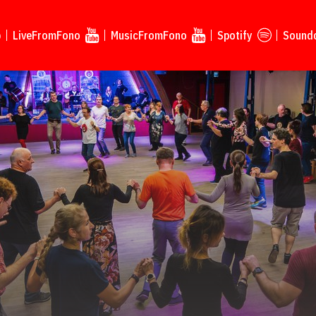
p
LiveFromFono
MusicFromFono
Spotify
Sound