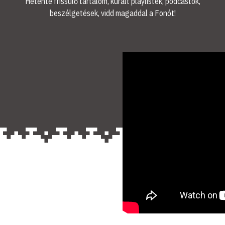
Hetente frissülő tartalom, kurált playlistek, podcastok,
beszélgetések, vidd magaddal a Fonót!