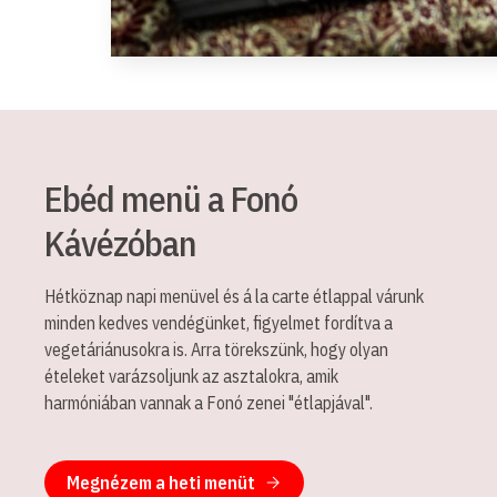
Ebéd menü a Fonó
Kávézóban
Hétköznap napi menüvel és á la carte étlappal várunk
minden kedves vendégünket, figyelmet fordítva a
vegetáriánusokra is. Arra törekszünk, hogy olyan
ételeket varázsoljunk az asztalokra, amik
harmóniában vannak a Fonó zenei "étlapjával".
Megnézem a heti menüt