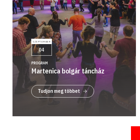
SZEPTEMBER
04
PROGRAM
Martenica bolgár táncház
Tudjon meg többet