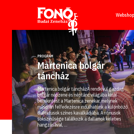
Tovább a tartalomhoz
Websho
PROGRAM
Martenica bolgár
táncház
Martenica bolgár táncházA rendkívül gazdag
bolgár népzene és néptánc világába kínál
betekintést a Martenica zenekar, melynek
műsorán felfedezésre indulhatunk a különböző
dialektusok színes kavalkádjába. A ritmusok
sokszínűsége találkozik a dallamok keleties
hangzásával, …