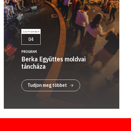
SZEPTEMBER
04
PROGRAM
Berka Együttes moldvai
táncháza
Tudjon meg többet