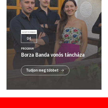
SZEPTEMBER
04
PROGRAM
Borza Banda vonós táncháza
Tudjon meg többet