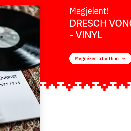
Megjelent!
DRESCH VONÓ
- VINYL
Megnézem a boltban