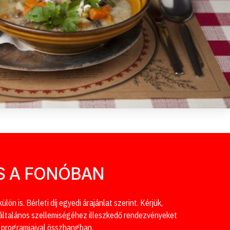
S A FONÓBAN
ön is. Bérleti díj egyedi árajánlat szerint. Kérjük,
általános szellemiségéhez illeszkedő rendezvényeket
 programjaival összhangban.