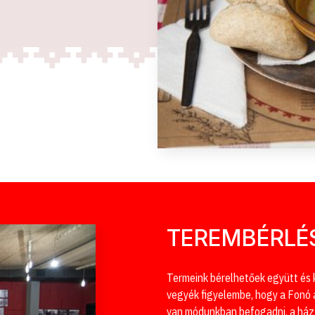
TEREMBÉRLÉ
Termeink bérelhetőek együtt és kül
vegyék figyelembe, hogy a Fonó 
van módunkban befogadni, a ház