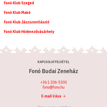
Fonó Klub Szeged
Fonó Klub Makó
Fonó Klub Jászszentlászló
Fonó Klub Hódmezővásárhely
KAPCSOLATFELVÉTEL
Fonó Budai Zeneház
+36 1 206-5300
fono@fono.hu
E-mail írása