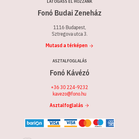
LÁTOGASS EL HOZZÁNK
Fonó Budai Zeneház
1116 Budapest,
Sztregova utca 3.
Mutasd a térképen
ASZTALFOGLALÁS
Fonó Kávézó
+36 30 224-9232
kavezo@fono.hu
Asztalfoglalás