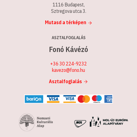
1116 Budapest,
Sztregova utca 3.
Mutasd a térképen
ASZTALFOGLALÁS
Fonó Kávézó
+36 30 224-9232
kavezo@fono.hu
Asztalfoglalás