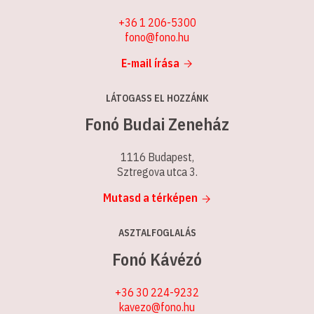
+36 1 206-5300
fono@fono.hu
E-mail írása
LÁTOGASS EL HOZZÁNK
Fonó Budai Zeneház
1116 Budapest,
Sztregova utca 3.
Mutasd a térképen
ASZTALFOGLALÁS
Fonó Kávézó
+36 30 224-9232
kavezo@fono.hu