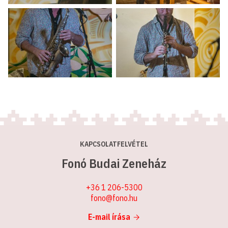
KAPCSOLATFELVÉTEL
Fonó Budai Zeneház
+36 1 206-5300
fono@fono.hu
E-mail írása