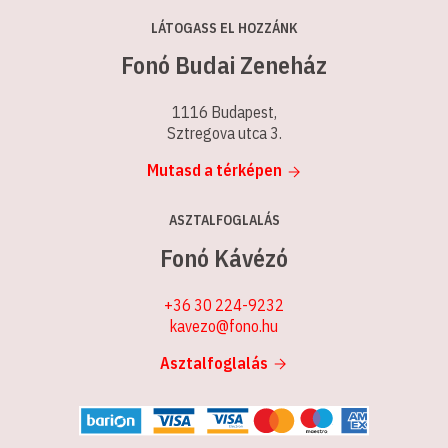
LÁTOGASS EL HOZZÁNK
Fonó Budai Zeneház
1116 Budapest,
Sztregova utca 3.
Mutasd a térképen
ASZTALFOGLALÁS
Fonó Kávézó
+36 30 224-9232
kavezo@fono.hu
Asztalfoglalás