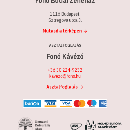
Fonó Budai Zeneház
1116 Budapest,
Sztregova utca 3.
Mutasd a térképen
ASZTALFOGLALÁS
Fonó Kávézó
+36 30 224-9232
kavezo@fono.hu
Asztalfoglalás