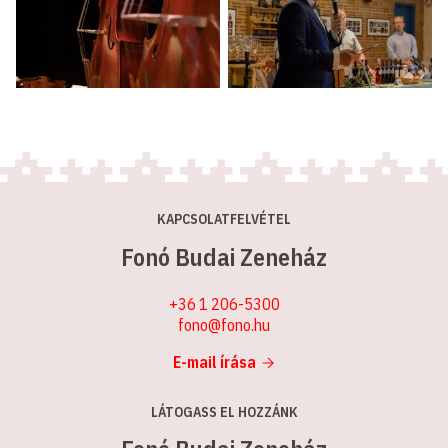
KAPCSOLATFELVÉTEL
Fonó Budai Zeneház
+36 1 206-5300
fono@fono.hu
E-mail írása
LÁTOGASS EL HOZZÁNK