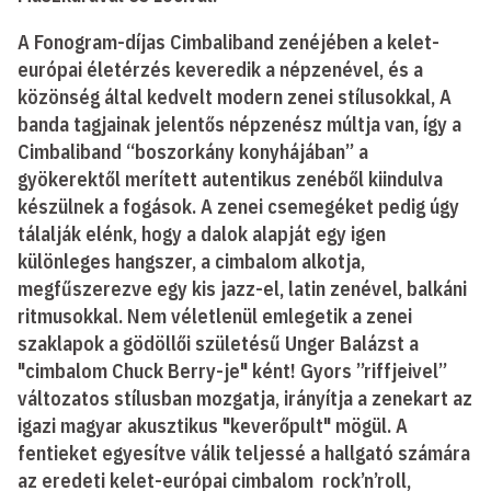
A Fonogram-díjas Cimbaliband zenéjében a kelet-
európai életérzés keveredik a népzenével, és a
közönség által kedvelt modern zenei stílusokkal, A
banda tagjainak jelentős népzenész múltja van, így a
Cimbaliband “boszorkány konyhájában” a
gyökerektől merített autentikus zenéből kiindulva
készülnek a fogások. A zenei csemegéket pedig úgy
tálalják elénk, hogy a dalok alapját egy igen
különleges hangszer, a cimbalom alkotja,
megfűszerezve egy kis jazz-el, latin zenével, balkáni
ritmusokkal. Nem véletlenül emlegetik a zenei
szaklapok a gödöllői születésű Unger Balázst a
"cimbalom Chuck Berry-je" ként! Gyors ”riffjeivel”
változatos stílusban mozgatja, irányítja a zenekart az
igazi magyar akusztikus "keverőpult" mögül. A
fentieket egyesítve válik teljessé a hallgató számára
az eredeti kelet-európai cimbalom rock’n’roll,