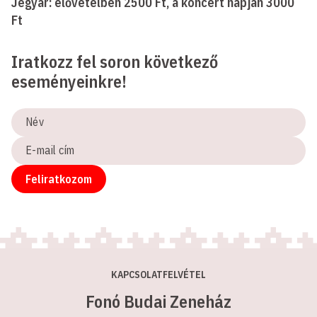
Jegyár: elővételben 2500 Ft, a koncert napján 3000
Ft
Iratkozz fel soron következő
eseményeinkre!
Név
E-
mail
cím
Feliratkozom
KAPCSOLATFELVÉTEL
Fonó Budai Zeneház