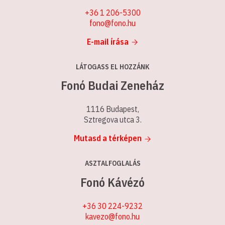
+36 1 206-5300
fono@fono.hu
E-mail írása
LÁTOGASS EL HOZZÁNK
Fonó Budai Zeneház
1116 Budapest,
Sztregova utca 3.
Mutasd a térképen
ASZTALFOGLALÁS
Fonó Kávézó
+36 30 224-9232
kavezo@fono.hu