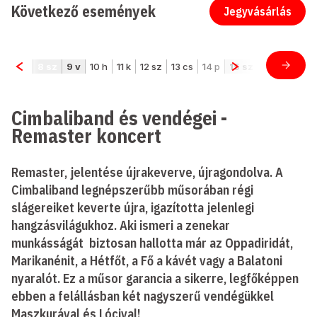
Következő események
Jegyvásárlás
Cimbaliband és vendégei -
Remaster koncert
Remaster, jelentése újrakeverve, újragondolva. A
Cimbaliband legnépszerűbb műsorában régi
slágereiket keverte újra, igazította jelenlegi
hangzásvilágukhoz. Aki ismeri a zenekar
munkásságát biztosan hallotta már az Oppadiridát,
Marikanénit, a Hétfőt, a Fő a kávét vagy a Balatoni
nyaralót. Ez a műsor garancia a sikerre, legfőképpen
ebben a felállásban két nagyszerű vendégükkel
Maszkurával és Lócival!