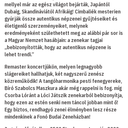
mellyel már az egész világot bejárták, Japántól
Dubaig, Skandináviától Afrikáig! Cimbaliék mesterien
gyúrják össze autentikus népzenei gyűjtéseiket és
életigenlő szerzeményeiket, melynek
eredményeként születhetett meg az alábbi pár sor is
a Magyar Nemzet hasábjain: a zenekar tagjai
„bebizonyították, hogy az autentikus népzene is
lehet trendi.”
Remaster koncertjükön, melyen legnagyobb
slágereiket hallhatjuk, két nagyszerű zenész
közreműködik! A tangóharmonika pesti fenegyereke,
Bíró Szabolcs Maszkura akár még rappelni is fog. míg
Csorba Lóránt a Lóci Játszik zenekarból bebizonyítja,
hogy ezen az estén senki nem táncol jobban mint ő!
Egy biztos, rendhagyó zenei élményben lesz része
mindenkinek a Fonó Budai Zeneházban!