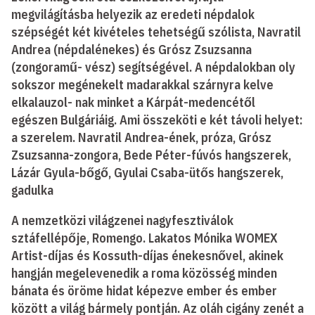
megvilágításba helyezik az eredeti népdalok
szépségét két kivételes tehetségű szólista, Navratil
Andrea (népdalénekes) és Grósz Zsuzsanna
(zongoramű- vész) segítségével. A népdalokban oly
sokszor megénekelt madarakkal szárnyra kelve
elkalauzol- nak minket a Kárpát-medencétől
egészen Bulgáriáig. Ami összeköti e két távoli helyet:
a szerelem. Navratil Andrea-ének, próza, Grósz
Zsuzsanna-zongora, Bede Péter-fúvós hangszerek,
Lázár Gyula-bőgő, Gyulai Csaba-ütős hangszerek,
gadulka
A nemzetközi világzenei nagyfesztiválok
sztáfellépője, Romengo. Lakatos Mónika WOMEX
Artist-díjas és Kossuth-díjas énekesnővel, akinek
hangján megelevenedik a roma közösség minden
bánata és öröme hidat képezve ember és ember
között a világ bármely pontján. Az oláh cigány zenét a