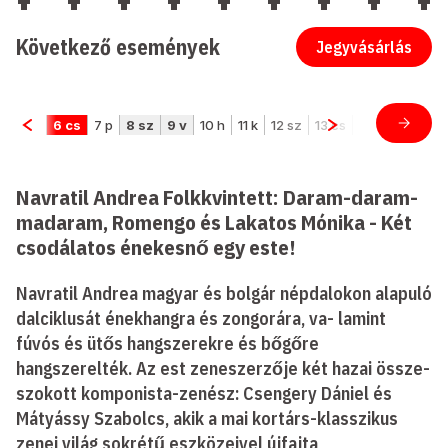
Következő események
Jegyvásárlás
Navratil Andrea Folkkvintett: Daram-daram-
madaram, Romengo és Lakatos Mónika - Két
csodálatos énekesnő egy este!
Navratil Andrea magyar és bolgár népdalokon alapuló
dalciklusát énekhangra és zongorára, va- lamint
fúvós és ütős hangszerekre és bőgőre
hangszerelték. Az est zeneszerzője két hazai össze-
szokott komponista-zenész: Csengery Dániel és
Mátyássy Szabolcs, akik a mai kortárs-klasszikus
zenei világ sokrétű eszközeivel újfajta