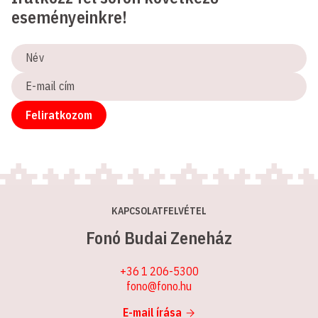
eseményeinkre!
Név
E-
mail
cím
Feliratkozom
KAPCSOLATFELVÉTEL
Fonó Budai Zeneház
+36 1 206-5300
fono@fono.hu
E-mail írása