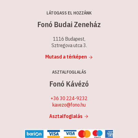
LÁTOGASS EL HOZZÁNK
Fonó Budai Zeneház
1116 Budapest,
Sztregova utca 3.
Mutasd a térképen
ASZTALFOGLALÁS
Fonó Kávézó
+36 30 224-9232
kavezo@fono.hu
Asztalfoglalás