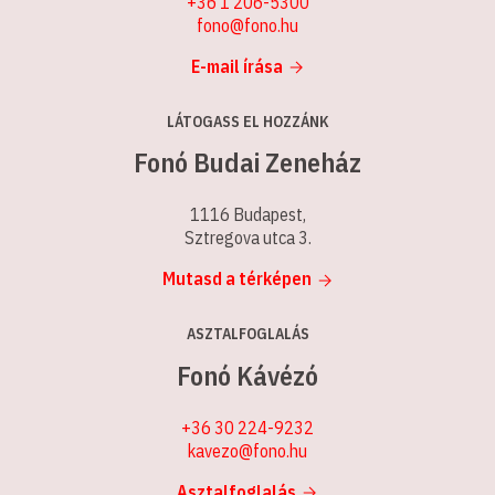
+36 1 206-5300
fono@fono.hu
E-mail írása
LÁTOGASS EL HOZZÁNK
Fonó Budai Zeneház
1116 Budapest,
Sztregova utca 3.
Mutasd a térképen
ASZTALFOGLALÁS
Fonó Kávézó
+36 30 224-9232
kavezo@fono.hu
Asztalfoglalás