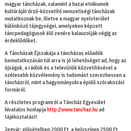
magyar táncházak, valamint a hazai etnikumok
kultúráját őrző-közvetítő nemzetiségi táncházak
mutatkoznak be, illetve a magyar nyelvterület
különböző tájegységei, amelyeken képzett
táncpedagógusok élő zenére kalauzolják végig az
érdeklődőket.
A Táncházak Éjszakája a táncházas előadók
bemutatkozásán túl arra is jó lehetőséget ad, hogy az
újságok, a rádiók és a televíziók közvetítésével a
szélesebb közvélemény is tudomást szerezhessen a
táncházról, mint a hagyományokra épülő szórakozási
formáról.
A részletes programról a Táncház Egyesület
hivatalos honlapja
http://www.tanchaz.hu
ad
tájékoztatást!
Jegyár: elővételben 2000 Ft, a helyszínen 2500 Ft