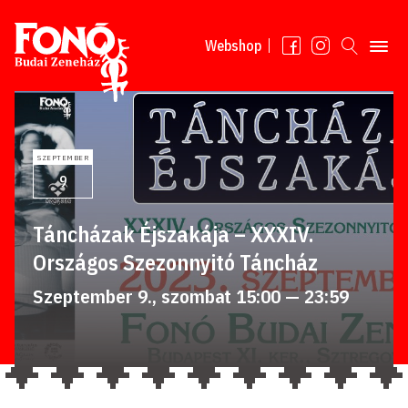
Tovább a tartalomhoz
Webshop
SZEPTEMBER
9
Táncházak Éjszakája – XXXIV.
Országos Szezonnyitó Táncház
Szeptember 9., szombat 15:00 — 23:59