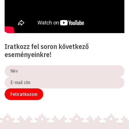
Iratkozz fel soron következő
eseményeinkre!
Név
E-
mail
cím
Feliratkozom