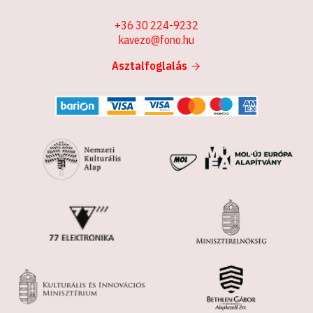
+36 30 224-9232
kavezo@fono.hu
Asztalfoglalás