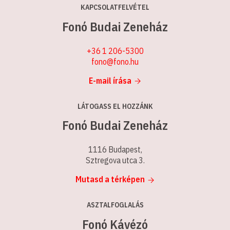
KAPCSOLATFELVÉTEL
Fonó Budai Zeneház
+36 1 206-5300
fono@fono.hu
E-mail írása
LÁTOGASS EL HOZZÁNK
Fonó Budai Zeneház
1116 Budapest,
Sztregova utca 3.
Mutasd a térképen
ASZTALFOGLALÁS
Fonó Kávézó