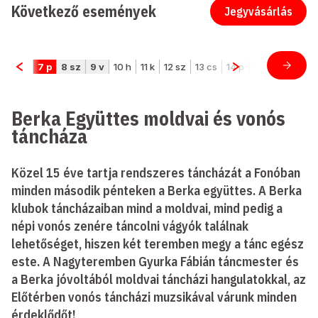
Következő események
Jegyvásárlás
Berka Együttes moldvai és vonós
táncháza
Közel 15 éve tartja rendszeres táncházát a Fonóban
minden második pénteken a Berka együttes. A Berka
klubok táncházaiban mind a moldvai, mind pedig a
népi vonós zenére táncolni vágyók találnak
lehetőséget, hiszen két teremben megy a tánc egész
este. A Nagyteremben Gyurka Fábián táncmester és
a Berka jóvoltából moldvai táncházi hangulatokkal, az
Előtérben vonós táncházi muzsikával várunk minden
érdeklődőt!