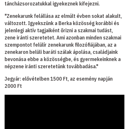
táncházsorozatukkal igyekeznek kifejezni.
"Zenekarunk felállása az elmúlt évben sokat alakult,
változott. Igyekszünk a Berka közösség korábbi és
jelenlegi aktív tagjaiként őrizni a szakmai tudást,
zene iránti szeretetet. Ami azonban minden szakmai
szempontot felülír zenekarunk filozófiájában, az a
zenekaron belüli baráti szálak ápolása, családjaink
bevonása ebbe a közösségbe, és gyermekeinknek a
népzene iránti szeretetünk továbbadása."
Jegyár: elővételben 1500 Ft, az esemény napján
2000 Ft