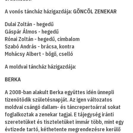
A vonós táncház házigazdája:
GÖNCÖL ZENEKAR
Dulai Zoltán - hegedű
Gáspár Álmos - hegedű
Rónai Zoltán - hegedű, cimbalom
Szabó András - brácsa, kontra
Mohácsy Albert - bőgő, cselló
A moldvai táncház házigazdája:
BERKA
A 2008-ban alakult Berka együttes idén ünnepli
tizenötödik születésnapját. Az igen változatos
moldvai csángó dallam- és táncrepertoárral sokat
foglalkoztak a zenekar tagjai. E tájegység iránti
szeretetüket és tiszteletüket immár több, mint egy
évtizede tartó, kéthetente megrendezésre kerülő