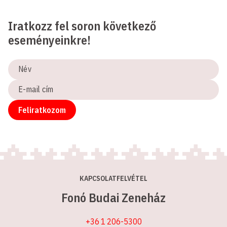
Iratkozz fel soron következő
eseményeinkre!
Név
E-
mail
cím
Feliratkozom
KAPCSOLATFELVÉTEL
Fonó Budai Zeneház
+36 1 206-5300