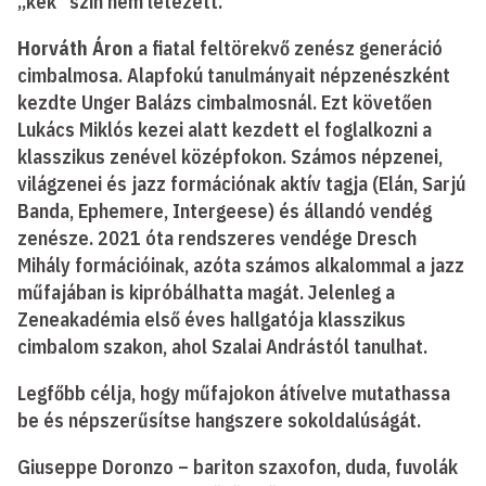
„kék” szín nem létezett.
Horváth Áron
a fiatal feltörekvő zenész generáció
cimbalmosa. Alapfokú tanulmányait népzenészként
kezdte Unger Balázs cimbalmosnál. Ezt követően
Lukács Miklós kezei alatt kezdett el foglalkozni a
klasszikus zenével középfokon. Számos népzenei,
világzenei és jazz formációnak aktív tagja (Elán, Sarjú
Banda, Ephemere, Intergeese) és állandó vendég
zenésze. 2021 óta rendszeres vendége Dresch
Mihály formációinak, azóta számos alkalommal a jazz
műfajában is kipróbálhatta magát. Jelenleg a
Zeneakadémia első éves hallgatója klasszikus
cimbalom szakon, ahol Szalai Andrástól tanulhat.
Legfőbb célja, hogy műfajokon átívelve mutathassa
be és népszerűsítse hangszere sokoldalúságát.
Giuseppe Doronzo – bariton szaxofon, duda, fuvolák