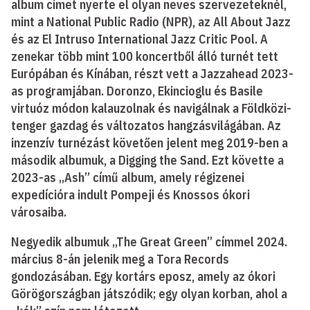
album címet nyerte el olyan neves szervezeteknél,
mint a National Public Radio (NPR), az All About Jazz
és az El Intruso International Jazz Critic Pool. A
zenekar több mint 100 koncertből álló turnét tett
Európában és Kínában, részt vett a Jazzahead 2023-
as programjában. Doronzo, Ekincioglu és Basile
virtuóz módon kalauzolnak és navigálnak a Földközi-
tenger gazdag és változatos hangzásvilágában. Az
inzenzív turnézást követően jelent meg 2019-ben a
második albumuk, a Digging the Sand. Ezt követte a
2023-as „Ash” című album, amely régizenei
expedícióra indult Pompeji és Knossos ókori
városaiba.
Negyedik albumuk „The Great Green” címmel 2024.
március 8-án jelenik meg a Tora Records
gondozásában. Egy kortárs eposz, amely az ókori
Görögországban játszódik; egy olyan korban, ahol a