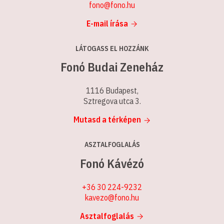
fono@fono.hu
E-mail írása
LÁTOGASS EL HOZZÁNK
Fonó Budai Zeneház
1116 Budapest,
Sztregova utca 3.
Mutasd a térképen
ASZTALFOGLALÁS
Fonó Kávézó
+36 30 224-9232
kavezo@fono.hu
Asztalfoglalás