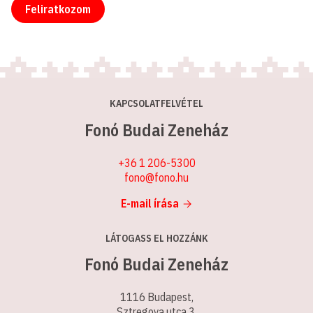
cím
Feliratkozom
KAPCSOLATFELVÉTEL
Fonó Budai Zeneház
+36 1 206-5300
fono@fono.hu
E-mail írása
LÁTOGASS EL HOZZÁNK
Fonó Budai Zeneház
1116 Budapest,
Sztregova utca 3.