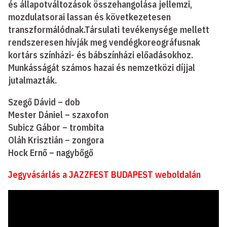
és állapotváltozások összehangolása jellemzi,
mozdulatsorai lassan és következetesen
transzformálódnak.Társulati tevékenysége mellett
rendszeresen hívják meg vendégkoreográfusnak
kortárs színházi- és bábszínházi előadásokhoz.
Munkásságát számos hazai és nemzetközi díjjal
jutalmazták.
Szegő Dávid – dob
Mester Dániel – szaxofon
Subicz Gábor – trombita
Oláh Krisztián – zongora
Hock Ernő – nagybőgő
Jegyvásárlás a JAZZFEST BUDAPEST weboldalán