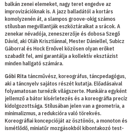
balkán zenei elemeket, nagy teret engedve az
improvizációknak is. A jazz balladától a kortárs
komolyzenén át, a slampos groove-okig számos
stílusban megvillantják eszköztáraikat a srácok. A
zenekar névadója, zeneszerzője és dobosa Szegő
Dávid, aki Oláh Krisztiánnal, Mester Dániellel, Subicz
Gáborral és Hock Ernővel közösen olyan erőket
szabadít fel, ami garantálja a kollektív eksztázist
minden hallgató számára.
Góbi Rita
táncművész, koreográfus, táncpedagógus,
aki a táncnyelv sajátos részét kutatja. Előadásaival
folyamatosan turnézik világszerte. Munkáira egyként
jellemző a bátor kísérletezés és a koreográfia precíz
kidolgozottsága. Stílusában jelen van a geometria, a
minimalizmus, a redukcióra való törekvés.
Koreográfiai koncepcióját az ösztönös, a monoton és
ismétlődő, miniatűr mozgásokból kibontakozó test-