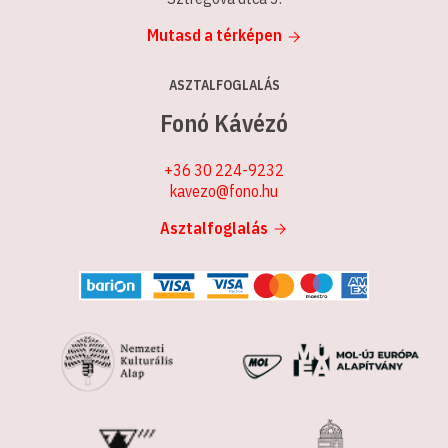
Mutasd a térképen
ASZTALFOGLALÁS
Fonó Kávézó
+36 30 224-9232
kavezo@fono.hu
Asztalfoglalás