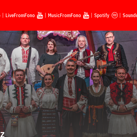
p
LiveFromFono
MusicFromFono
Spotify
Sound
áz