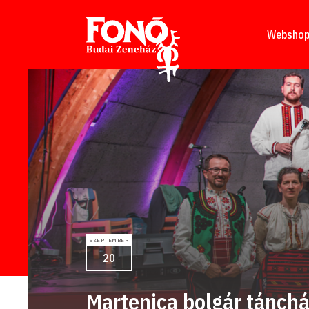
Tovább a tartalomhoz
Websho
SZEPTEMBER
20
Martenica bolgár tánch