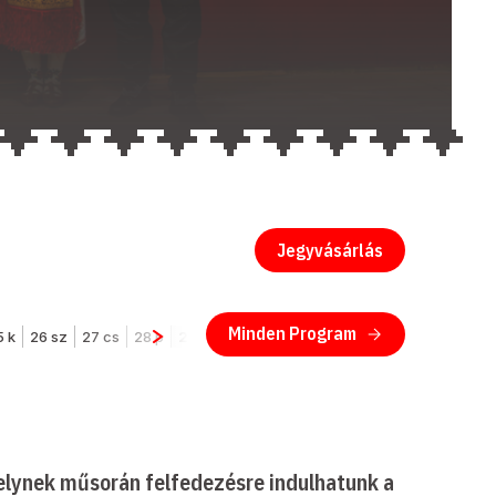
Jegyvásárlás
melynek műsorán felfedezésre indulhatunk a