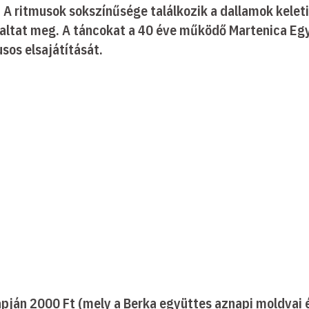
 A ritmusok sokszínűsége találkozik a dallamok kelet
altat meg. A táncokat a 40 éve működő Martenica Együ
sos elsajátítását.
pján 2000 Ft (mely a Berka együttes aznapi moldvai 