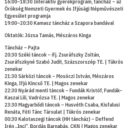
16:00–18:30 Interaktív gyerekprogram, táncház – az
Örökség Nemzeti Gyermek és Ifjúsági Népművészeti
Egyesület programja
19:00–20:30 Kamasz táncház a Szapora bandával
Oktatók: Józsa Tamás, Mészáros Kinga
Táncház – Pajta
20:30 Széki táncok – ifj. Zsuráfszky Zoltán,
Zsuráfszkyné Szabó Judit, Százszorszép TE. | Tükrös
zenekar
21:30 Sárközi táncok – Mosóczi István, Mészáros
Kinga, Ifjú Kincső TE. | Magos zenekar
22:30 Nyárád menti táncok – Fundák Kristóf, Fundák–
Kaszai Lili, Vadrózsa TE. | Magos zenekar
23:30 Magyarbődi táncok – Husvéth Csaba, Kisfalusi
Renáta, Fóti Tánc Társulat | Tükrös zenekar
00:30 Kalotaszegi táncok (HH táncház) – Deffend
Irén „Inci”, Bordás Barnabás, CKN | Magos zenekar