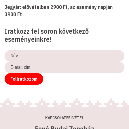
Jegyár: elővételben 2900 Ft, az esemény napján
3900 Ft
Iratkozz fel soron következő
eseményeinkre!
Név
E-
mail
cím
Feliratkozom
KAPCSOLATFELVÉTEL
Fonó Budai Zeneház