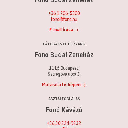
+36 1 206-5300
fono@fono.hu
E-mail írása
LÁTOGASS EL HOZZÁNK
Fonó Budai Zeneház
1116 Budapest,
Sztregova utca 3.
Mutasd a térképen
ASZTALFOGLALÁS
Fonó Kávézó
+36 30 224-9232