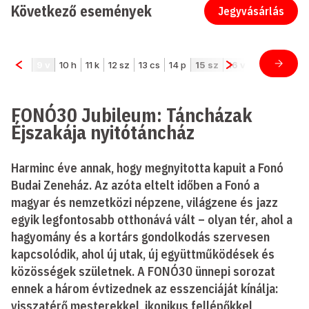
Következő események
Jegyvásárlás
FONÓ30 Jubileum: Táncházak
Éjszakája nyitótáncház
Harminc éve annak, hogy megnyitotta kapuit a Fonó
Budai Zeneház. Az azóta eltelt időben a Fonó a
magyar és nemzetközi népzene, világzene és jazz
egyik legfontosabb otthonává vált – olyan tér, ahol a
hagyomány és a kortárs gondolkodás szervesen
kapcsolódik, ahol új utak, új együttműködések és
közösségek születnek. A FONÓ30 ünnepi sorozat
ennek a három évtizednek az esszenciáját kínálja:
visszatérő mesterekkel, ikonikus fellépőkkel,