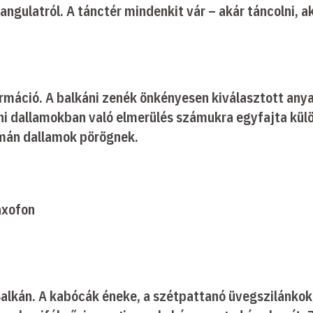
ngulatról. A tánctér mindenkit vár – akár táncolni, a
máció. A balkáni zenék önkényesen kiválasztott anya
áni dallamokban való elmerülés számukra egyfajta külö
omán dallamok pörögnek.
axofon
kán. A kabócák éneke, a szétpattanó üvegszilánkok, a 