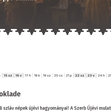
Poklade
li szláv népek újévi hagyományai! A Szerb Újévi mulats