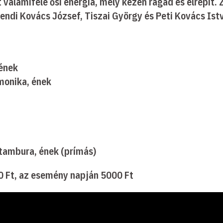
 valamiféle ősi energia, mely kézen ragad és elrepít. 
ndi Kovács József, Tiszai György és Peti Kovács Istv
 ének
monika, ének
tambura, ének (prímás)
00 Ft, az esemény napján 5000 Ft