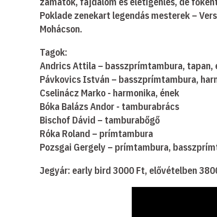
zamatok, fájdalom és életigenlés, de főként
Poklade zenekart legendás mesterek – Verse
Mohácson.
Tagok:
Andrics Attila – basszprímtambura, tapan,
Pávkovics István – basszprímtambura, har
Cselinácz Marko - harmonika, ének
Bóka Balázs Andor - tamburabrács
Bischof Dávid – tamburabőgő
Róka Roland – prímtambura
Pozsgai Gergely – prímtambura, basszprím
Jegyár: early bird 3000 Ft, elővételben 38