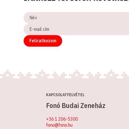
Név
E-
mail
cím
Feliratkozom
KAPCSOLATFELVÉTEL
Fonó Budai Zeneház
+36 1 206-5300
fono@fono.hu