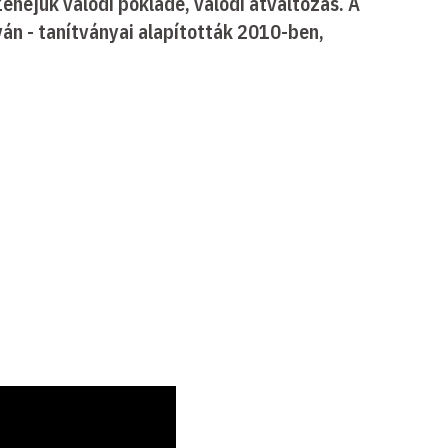
Zenéjük valódi poklade, valódi átváltozás. A
án - tanítványai alapították 2010-ben,