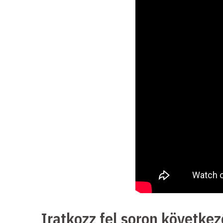
Iratkozz fel soron követke