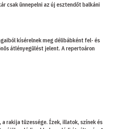
kár csak ünnepelni az új esztendőt balkáni
gaiból kísérelnek meg délibábként fel- és
nös átlényegülést jelent. A repertoáron
rakija tüzessége. Ízek, illatok, színek és