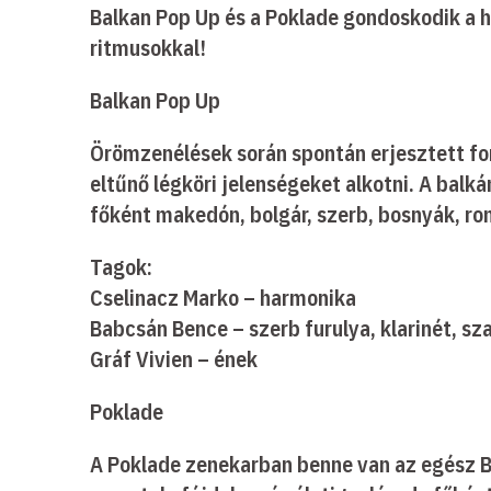
Balkan Pop Up és a Poklade gondoskodik a ha
ritmusokkal!
Balkan Pop Up
Örömzenélések során spontán erjesztett for
eltűnő légköri jelenségeket alkotni. A balk
főként makedón, bolgár, szerb, bosnyák, r
Tagok:
Cselinacz Marko – harmonika
Babcsán Bence – szerb furulya, klarinét, sz
Gráf Vivien – ének
Poklade
A Poklade zenekarban benne van az egész Bal