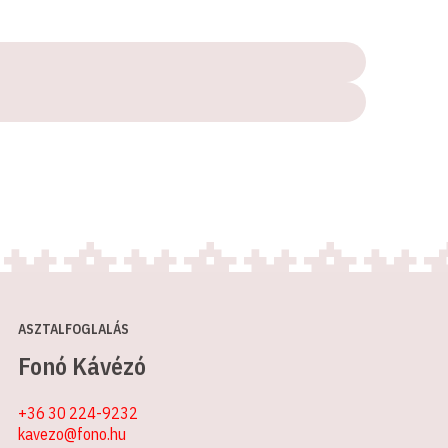
ASZTALFOGLALÁS
Fonó Kávézó
+36 30 224-9232
kavezo@fono.hu