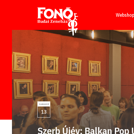
Tovább a tartalomhoz
Websho
JANUÁR
13
Szerb Újév: Balkan Pop 