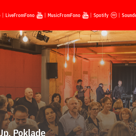
p
LiveFromFono
MusicFromFono
Spotify
Sound
Up, Poklade