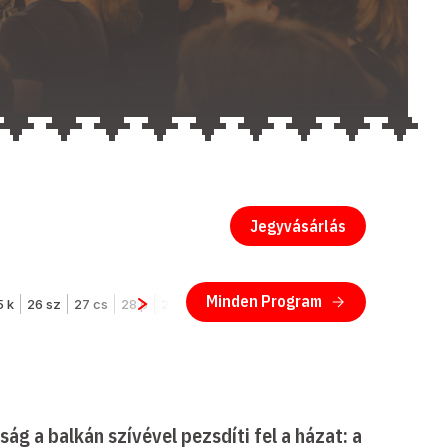
Jegyvásárlás
ág a balkán szívével pezsdíti fel a házat: a