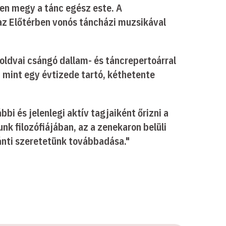
ben megy a tánc egész este. A
az Előtérben vonós táncházi muzsikával
oldvai csángó dallam- és táncrepertoárral
, mint egy évtizede tartó, kéthetente
bi és jelenlegi aktív tagjaiként őrizni a
k filozófiájában, az a zenekaron belüli
ánti szeretetünk továbbadása."