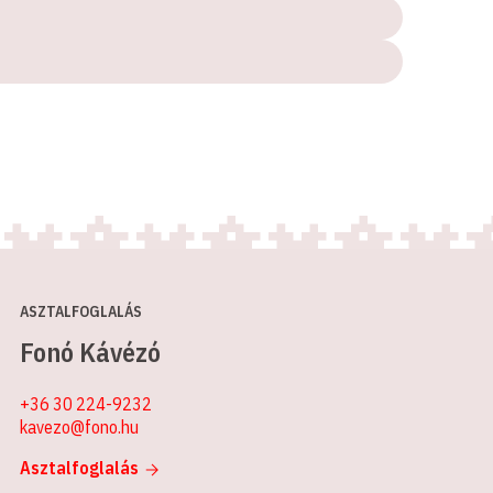
ASZTALFOGLALÁS
Fonó Kávézó
+36 30 224-9232
kavezo@fono.hu
Asztalfoglalás