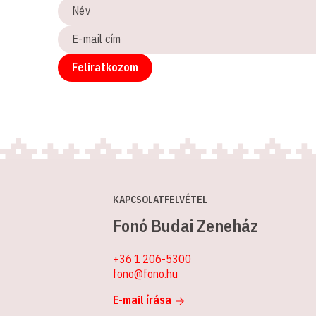
Név
E-
mail
cím
Feliratkozom
KAPCSOLATFELVÉTEL
Fonó Budai Zeneház
+36 1 206-5300
fono@fono.hu
E-mail írása