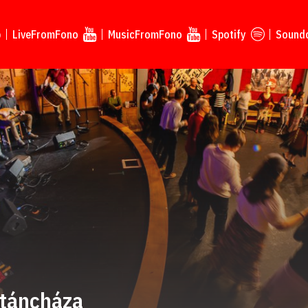
p
LiveFromFono
MusicFromFono
Spotify
Sound
 táncháza