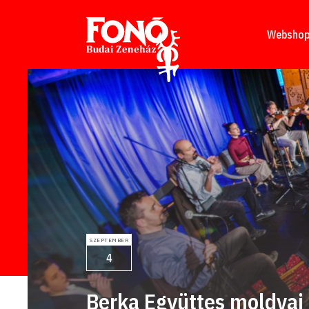
Tovább a tartalomhoz
Websho
SZEPTEMBER
4
Berka Együttes moldvai