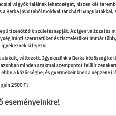
ncolni vágyók találnak lehetőséget, hiszen két terem
a Berka jóvoltából moldvai táncházi hangulatokkal, 
epli tizenötödik születésnapját. Az igen változatos m
gység iránti szeretetüket és tiszteletüket immár több
igyekeznek kifejezni.
 alakult, változott. Igyekszünk a Berka közösség koráb
i azonban minden szakmai szempontot felülír zenekarun
a ebbe a közösségbe, és gyermekeinknek a népzene ir
apján 2500 Ft
ző eseményeinkre!