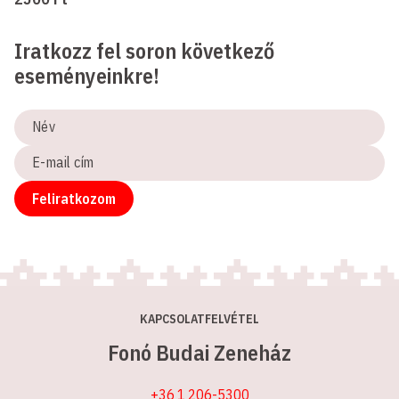
Iratkozz fel soron következő
eseményeinkre!
Név
E-
mail
cím
Feliratkozom
KAPCSOLATFELVÉTEL
Fonó Budai Zeneház
+36 1 206-5300