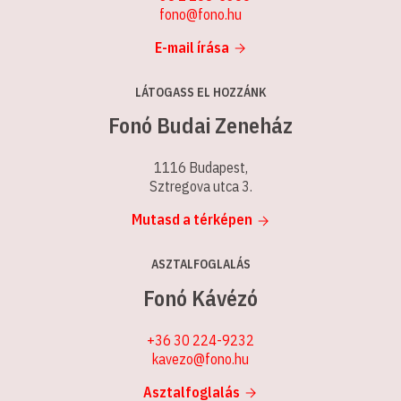
fono@fono.hu
E-mail írása
LÁTOGASS EL HOZZÁNK
Fonó Budai Zeneház
1116 Budapest,
Sztregova utca 3.
Mutasd a térképen
ASZTALFOGLALÁS
Fonó Kávézó
+36 30 224-9232
kavezo@fono.hu
Asztalfoglalás