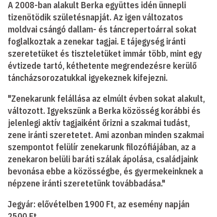
A 2008-ban alakult Berka együttes idén ünnepli
tizenötödik születésnapját. Az igen változatos
moldvai csángó dallam- és táncrepertoárral sokat
foglalkoztak a zenekar tagjai. E tájegység iránti
szeretetüket és tiszteletüket immár több, mint egy
évtizede tartó, kéthetente megrendezésre kerülő
táncházsorozatukkal igyekeznek kifejezni.
"Zenekarunk felállása az elmúlt évben sokat alakult,
változott. Igyekszünk a Berka közösség korábbi és
jelenlegi aktív tagjaiként őrizni a szakmai tudást,
zene iránti szeretetet. Ami azonban minden szakmai
szempontot felülír zenekarunk filozófiájában, az a
zenekaron belüli baráti szálak ápolása, családjaink
bevonása ebbe a közösségbe, és gyermekeinknek a
népzene iránti szeretetünk továbbadása."
Jegyár: elővételben 1900 Ft, az esemény napján
2500 Ft