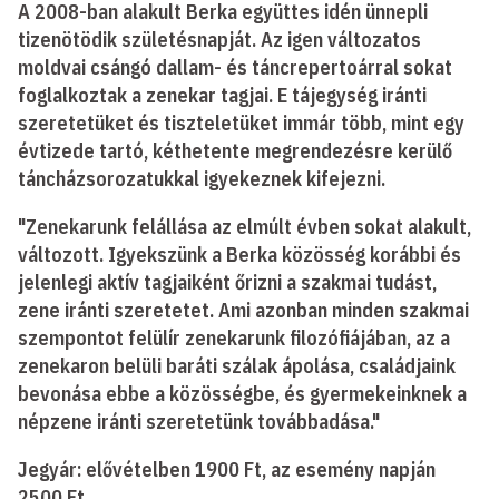
A 2008-ban alakult Berka együttes idén ünnepli
tizenötödik születésnapját. Az igen változatos
moldvai csángó dallam- és táncrepertoárral sokat
foglalkoztak a zenekar tagjai. E tájegység iránti
szeretetüket és tiszteletüket immár több, mint egy
évtizede tartó, kéthetente megrendezésre kerülő
táncházsorozatukkal igyekeznek kifejezni.
"Zenekarunk felállása az elmúlt évben sokat alakult,
változott. Igyekszünk a Berka közösség korábbi és
jelenlegi aktív tagjaiként őrizni a szakmai tudást,
zene iránti szeretetet. Ami azonban minden szakmai
szempontot felülír zenekarunk filozófiájában, az a
zenekaron belüli baráti szálak ápolása, családjaink
bevonása ebbe a közösségbe, és gyermekeinknek a
népzene iránti szeretetünk továbbadása."
Jegyár: elővételben 1900 Ft, az esemény napján
2500 Ft