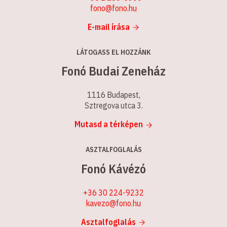
fono@fono.hu
E-mail írása
LÁTOGASS EL HOZZÁNK
Fonó Budai Zeneház
1116 Budapest,
Sztregova utca 3.
Mutasd a térképen
ASZTALFOGLALÁS
Fonó Kávézó
+36 30 224-9232
kavezo@fono.hu
Asztalfoglalás