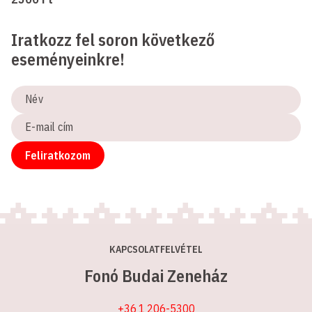
Iratkozz fel soron következő
eseményeinkre!
Név
E-
mail
cím
Feliratkozom
KAPCSOLATFELVÉTEL
Fonó Budai Zeneház
+36 1 206-5300