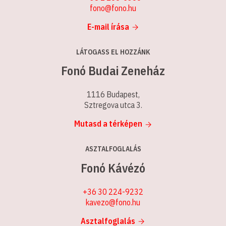
fono@fono.hu
E-mail írása
LÁTOGASS EL HOZZÁNK
Fonó Budai Zeneház
1116 Budapest,
Sztregova utca 3.
Mutasd a térképen
ASZTALFOGLALÁS
Fonó Kávézó
+36 30 224-9232
kavezo@fono.hu
Asztalfoglalás