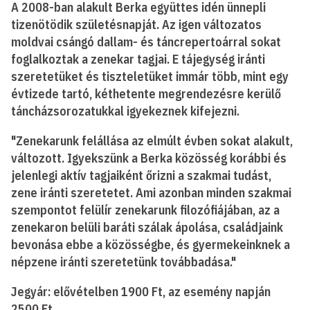
A 2008-ban alakult Berka együttes idén ünnepli
tizenötödik születésnapját. Az igen változatos
moldvai csángó dallam- és táncrepertoárral sokat
foglalkoztak a zenekar tagjai. E tájegység iránti
szeretetüket és tiszteletüket immár több, mint egy
évtizede tartó, kéthetente megrendezésre kerülő
táncházsorozatukkal igyekeznek kifejezni.
"Zenekarunk felállása az elmúlt évben sokat alakult,
változott. Igyekszünk a Berka közösség korábbi és
jelenlegi aktív tagjaiként őrizni a szakmai tudást,
zene iránti szeretetet. Ami azonban minden szakmai
szempontot felülír zenekarunk filozófiájában, az a
zenekaron belüli baráti szálak ápolása, családjaink
bevonása ebbe a közösségbe, és gyermekeinknek a
népzene iránti szeretetünk továbbadása."
Jegyár: elővételben 1900 Ft, az esemény napján
2500 Ft