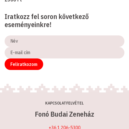
Iratkozz fel soron következő
eseményeinkre!
Név
E-
mail
cím
Feliratkozom
KAPCSOLATFELVÉTEL
Fonó Budai Zeneház
+36 1 206-5300