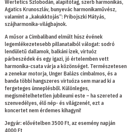
Wertetics Szlobodán, alapítótag, szerb harmonikás,
Agatics Krunoszláv, bunyevác harmonikaművész,
valamint a „kakukktojás”: Pribojszki Mátyás,
szájharmonika-világbajnok.
A műsor a Cimbaliband elmúlt húsz évének
legemlékezetesebb pillanataiból válogat: sodró
lendületű dallamok, balkáni ízek, virtuóz
párbeszédek és egy igazi, jó értelemben vett
harmonika-csata várja a közönséget. Természetesen
a zenekar motorja, Unger Balázs cimbalmos, és a
banda többi hangszeres virtuóza sem marad ki a
fergeteges ünneplésből. Különleges,
megismételhetetlen jubileumi este – ha szereted a
szenvedélyes, élő nép- és világzenét, ezt a
koncertet nem érdemes kihagyni!
Jegyár: elővételben 3500 Ft, az esemény napján
4000 Ft