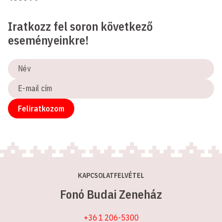
Iratkozz fel soron következő
eseményeinkre!
Név
E-
mail
cím
Feliratkozom
KAPCSOLATFELVÉTEL
Fonó Budai Zeneház
+36 1 206-5300