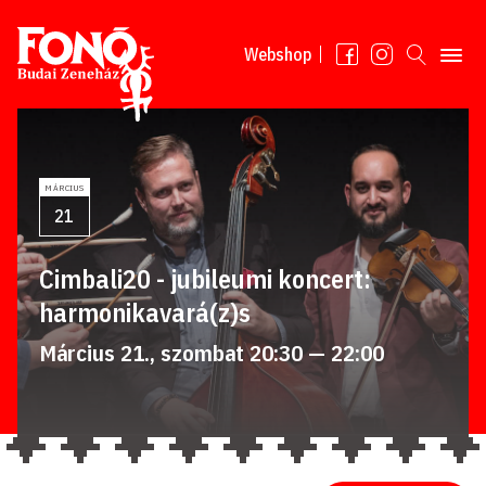
Tovább a tartalomhoz
Webshop
MÁRCIUS
21
Cimbali20 - jubileumi koncert:
harmonikavará(z)s
Március 21., szombat 20:30 — 22:00