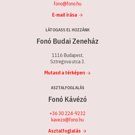
fono@fono.hu
E-mail írása
LÁTOGASS EL HOZZÁNK
Fonó Budai Zeneház
1116 Budapest,
Sztregova utca 3.
Mutasd a térképen
ASZTALFOGLALÁS
Fonó Kávézó
+36 30 224-9232
kavezo@fono.hu
Asztalfoglalás