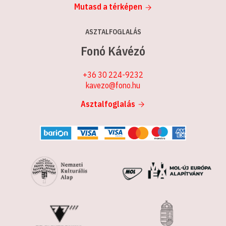
Mutasd a térképen
ASZTALFOGLALÁS
Fonó Kávézó
+36 30 224-9232
kavezo@fono.hu
Asztalfoglalás