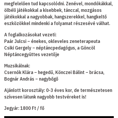
megfelelően tud kapcsolódni. Zenével, mondókákkal,
ölbéli játékokkal a kisebbek, tánccal, mozgásos
játékokkal a nagyobbak, hangszerekkel, hangkeltő
eszközökkel mindenki a folyamat részesévé válhat.
A foglalkozásokat vezeti:
Paár Julcsi – énekes, okleveles zeneterapeuta
Csiki Gergely – néptáncpedagógus, a Göncöl
Néptáncegyüttes vezetője
Muzsikálnak:
Csernók Klára – hegedű, Könczei Bálint – brácsa,
Bognár András – nagybőgő
Ajánlott korosztály: 0-3 éves kor, de természetesen
szívesen látunk nagyobb testvéreket is!
Jegyár: 1800 Ft / fő