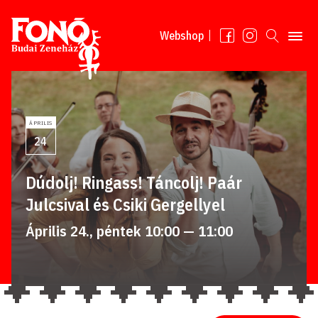
Tovább a tartalomhoz
Webshop
ÁPRILIS
24
Dúdolj! Ringass! Táncolj! Paár
Julcsival és Csiki Gergellyel
Április 24., péntek 10:00 — 11:00