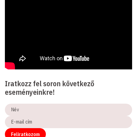
Iratkozz fel soron következő
eseményeinkre!
Név
E-
mail
cím
Feliratkozom