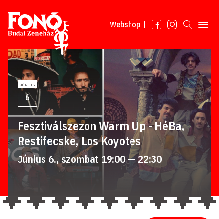
Tovább a tartalomhoz
Webshop
JÚNIUS
6
Fesztiválszezon Warm Up - HéBa,
Restifecske, Los Koyotes
Június 6., szombat 19:00 — 22:30