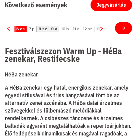
Következő események
Jegyvásárlás
Fesztiválszezon Warm Up - HéBa
zenekar, Restifecske
HéBa zenekar
A HéBa zenekar egy fiatal, energikus zenekar, amely
egyedi stílusával és friss hangzásával tört be az
alternatív zenei szcénába. A HéBa dalai érzelmes
szövegekkel és fülbemászó melódiákkal
rendelkeznek. A csibészes tánczene és érzelmes
balladák egyaránt megtalálhatóak a repertoárjukban.
Élő fellépéseik dinamikusak és magával ragadóak, a