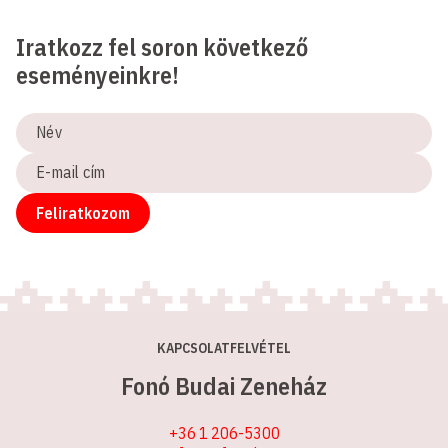
Iratkozz fel soron következő
eseményeinkre!
Név
E-
mail
cím
Feliratkozom
KAPCSOLATFELVÉTEL
Fonó Budai Zeneház
+36 1 206-5300