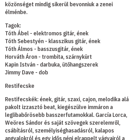
közönséget mindig sikerül bevonniuk a zenei
élménbe.
Tagok:
Tóth Ábel - elektromos gitár, ének
Tóth Sebestyén - klasszikus gitár, ének
Tóth Álmos - basszusgitár, ének
Horváth Áron - trombita, szárnykürt
Kapin István - darbuka, ütőhangszerek
Jimmy Dave - dob
Restifecske
Restifecskék: ének, gitár, szaxi, cajon, melodika alá
pakolt izzasztó beat, kiegészülve immáron a
leglibabőrösebb basszerfutamokkal. García Lorca,
Weöres Sándor és saját szövegek szerelemről,
csábításról, személyiséghasadásról, kalapos
angyalokról és egy idős néni elrappelt vágyairól a