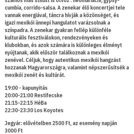
számos más stílust is ötvöz : neomariachi, gypsy-
cumbia, corrido-salsa. A zenekar élő koncertjei tele
vannak energiával, táncra hívják a közönséget, és
igazi mexikói ünnepi hangulatot varázsolnak a
színpadra. A zenekar gyakran fellép különféle
kulturális fesztiválokon, rendezvényeken és
klubokban, és azok számára is különleges élményt
nyújtanak, akik először találkoznak a mexikói
zenével. Céljuk, hogy autentikus mexikói hangzást
hozzanak Magyarországra, valamint népszerűsítsék a
mexikói zenét és kultúrát.
19:00 - kapunyitás
20:00-21:00 Restifecske
21:15-22:15 HéBa
22:30-23:30 Los Koyotes
Jegyár: elővételben 2500 Ft, az esemény napján
3000 Ft