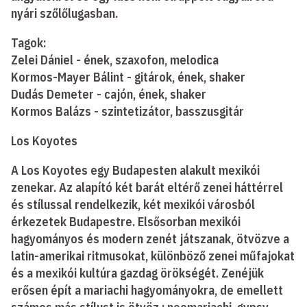
nyári szőlőlugasban.
Tagok:
Zelei Dániel - ének, szaxofon, melodica
Kormos-Mayer Bálint - gitárok, ének, shaker
Dudás Demeter - cajón, ének, shaker
Kormos Balázs - szintetizátor, basszusgitár
Los Koyotes
A Los Koyotes egy Budapesten alakult mexikói
zenekar. Az alapító két barát eltérő zenei háttérrel
és stílussal rendelkezik, két mexikói városból
érkezetek Budapestre. Elsősorban mexikói
hagyományos és modern zenét játszanak, ötvözve a
latin-amerikai ritmusokat, különböző zenei műfajokat
és a mexikói kultúra gazdag örökségét. Zenéjük
erősen épít a mariachi hagyományokra, de emellett