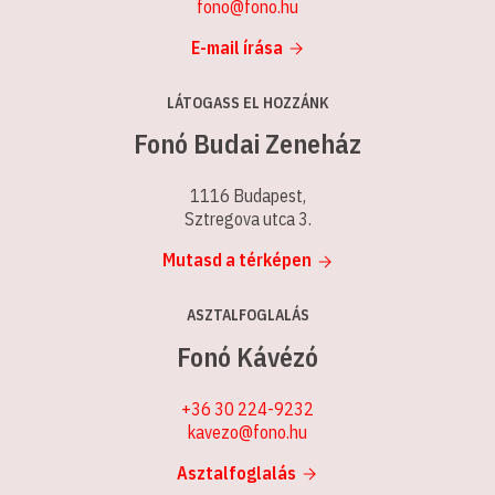
fono@fono.hu
E-mail írása
LÁTOGASS EL HOZZÁNK
Fonó Budai Zeneház
1116 Budapest,
Sztregova utca 3.
Mutasd a térképen
ASZTALFOGLALÁS
Fonó Kávézó
+36 30 224-9232
kavezo@fono.hu
Asztalfoglalás