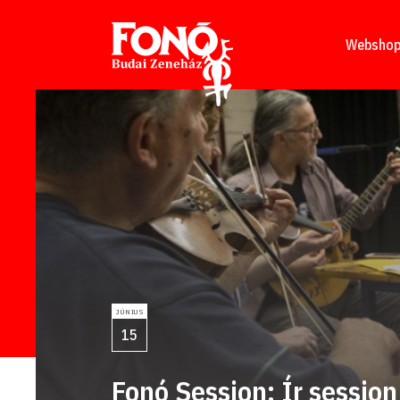
Tovább a tartalomhoz
Websho
JÚNIUS
15
Fonó Session: Ír session