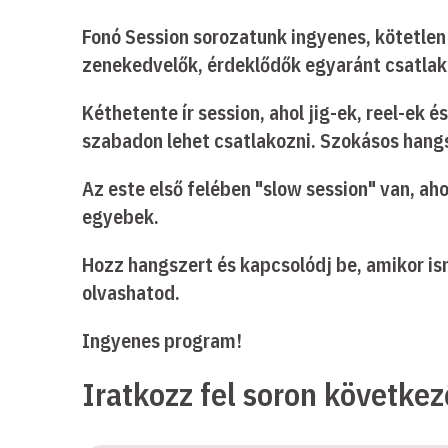
Fonó Session sorozatunk ingyenes, kötetle
zenekedvelők, érdeklődők egyaránt csatlak
Kéthetente ír session, ahol jig-ek, reel-ek
szabadon lehet csatlakozni. Szokásos hangsz
Az este első felében "slow session" van, aho
egyebek.
Hozz hangszert és kapcsolódj be, amikor ism
olvashatod.
Ingyenes program!
Iratkozz fel soron követke