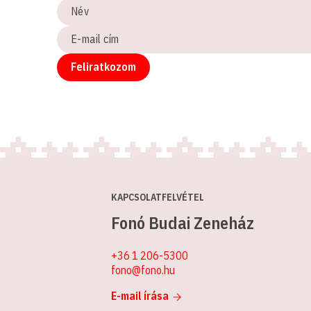
Név
E-
mail
cím
Feliratkozom
KAPCSOLATFELVÉTEL
Fonó Budai Zeneház
+36 1 206-5300
fono@fono.hu
E-mail írása