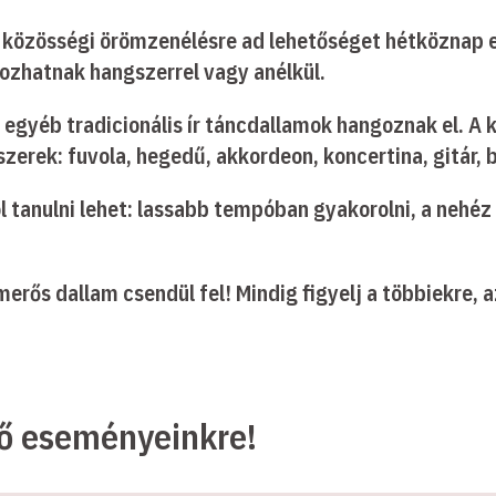
n közösségi örömzenélésre ad lehetőséget hétköznap 
ozhatnak hangszerrel vagy anélkül.
 és egyéb tradicionális ír táncdallamok hangoznak el. 
erek: fuvola, hegedű, akkordeon, koncertina, gitár, b
l tanulni lehet: lassabb tempóban gyakorolni, a nehéz 
erős dallam csendül fel! Mindig figyelj a többiekre, 
ző eseményeinkre!