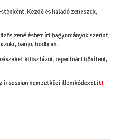
esténként. Kezdő és haladó zenészek,
A közös zenéléshez írt hagyományok szerint,
uzuki, banjo, bodhran.
részeket kitisztázni, repertoárt bővíteni,
az ír session nemzetközi illemkódexét
itt