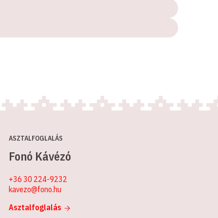
ASZTALFOGLALÁS
Fonó Kávézó
+36 30 224-9232
kavezo@fono.hu
Asztalfoglalás