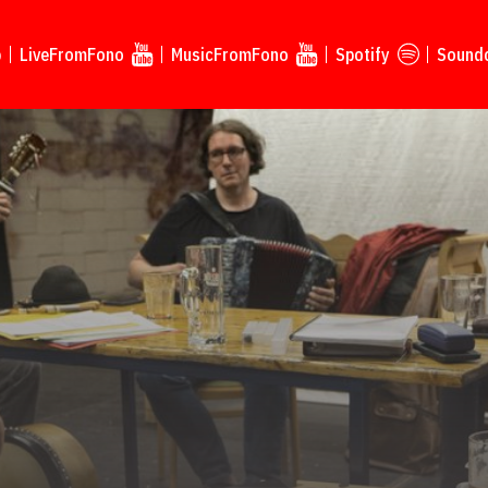
p
LiveFromFono
MusicFromFono
Spotify
Sound