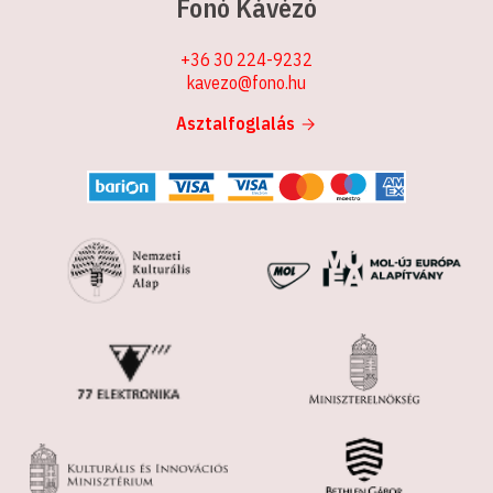
Fonó Kávézó
+36 30 224-9232
kavezo@fono.hu
Asztalfoglalás