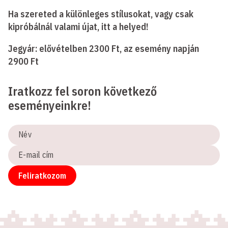
Ha szereted a különleges stílusokat, vagy csak
kipróbálnál valami újat, itt a helyed!
Jegyár: elővételben 2300 Ft, az esemény napján
2900 Ft
Iratkozz fel soron következő
eseményeinkre!
Név
E-
mail
cím
Feliratkozom