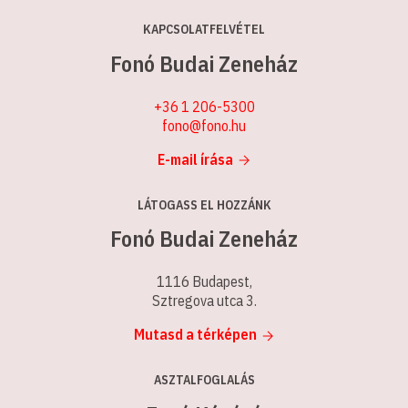
KAPCSOLATFELVÉTEL
Fonó Budai Zeneház
+36 1 206-5300
fono@fono.hu
E-mail írása
LÁTOGASS EL HOZZÁNK
Fonó Budai Zeneház
1116 Budapest,
Sztregova utca 3.
Mutasd a térképen
ASZTALFOGLALÁS