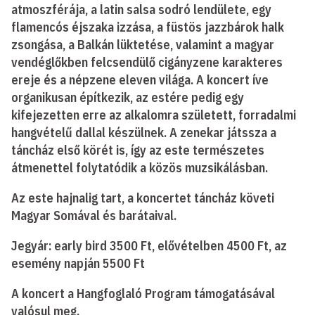
atmoszférája, a latin salsa sodró lendülete, egy
flamencós éjszaka izzása, a füstös jazzbárok halk
zsongása, a Balkán lüktetése, valamint a magyar
vendéglőkben felcsendülő cigányzene karakteres
ereje és a népzene eleven világa. A koncert íve
organikusan építkezik, az estére pedig egy
kifejezetten erre az alkalomra született, forradalmi
hangvételű dallal készülnek. A zenekar játssza a
táncház első körét is, így az este természetes
átmenettel folytatódik a közös muzsikálásban.
Az este hajnalig tart, a koncertet táncház követi
Magyar Somával és barátaival.
Jegyár: early bird 3500 Ft, elővételben 4500 Ft, az
esemény napján 5500 Ft
A koncert a Hangfoglaló Program támogatásával
valósul meg.