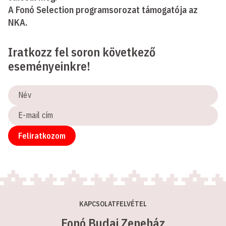
A Fonó Selection programsorozat támogatója az
NKA.
Iratkozz fel soron következő
eseményeinkre!
Név
E-
mail
cím
Feliratkozom
KAPCSOLATFELVÉTEL
Fonó Budai Zeneház