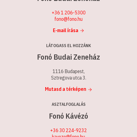
+36 1 206-5300
fono@fono.hu
E-mail írása
LÁTOGASS EL HOZZÁNK
Fonó Budai Zeneház
1116 Budapest,
Sztregova utca 3.
Mutasd a térképen
ASZTALFOGLALÁS
Fonó Kávézó
+36 30 224-9232
kavezo@fono.hu