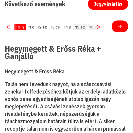
Következő események
Jegyvásárlás
Hegymegett & Erőss Réka +
Ganjálló
Hegymegett & Erőss Réka
Talán nem tévedünk nagyot, ha a szászcsávási
zenekar felfedezéséhez kötjük az erdélyi adatközlő
vonós zene egyediségének utolsó igazán nagy
meglepetését. A csávási zenészek gyorsan
rivaldafénybe kerültek, népszerűségük a
táncházmozgalom határain túlra is elért. A siker
receptje talán nem is egyszerűen a három prímással