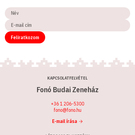
Név
E-
mail
cím
Feliratkozom
KAPCSOLATFELVÉTEL
Fonó Budai Zeneház
+36 1 206-5300
fono@fono.hu
E-mail írása