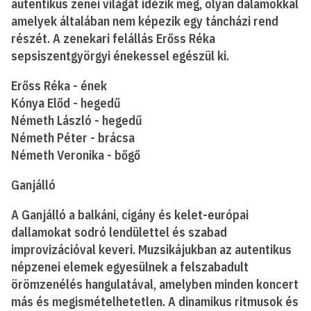
autentikus zenei világát idézik meg, olyan dalamokkal
amelyek általában nem képezik egy táncházi rend
részét. A zenekari felállás Erőss Réka
sepsiszentgyörgyi énekessel egészül ki.
Erőss Réka - ének
Kónya Előd - hegedű
Németh László - hegedű
Németh Péter - brácsa
Németh Veronika - bőgő
Ganjálló
A Ganjálló a balkáni, cigány és kelet-európai
dallamokat sodró lendülettel és szabad
improvizációval keveri. Muzsikájukban az autentikus
népzenei elemek egyesülnek a felszabadult
örömzenélés hangulatával, amelyben minden koncert
más és megismételhetetlen. A dinamikus ritmusok és