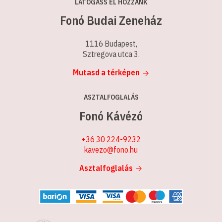
LÁTOGASS EL HOZZÁNK
Fonó Budai Zeneház
1116 Budapest,
Sztregova utca 3.
Mutasd a térképen
ASZTALFOGLALÁS
Fonó Kávézó
+36 30 224-9232
kavezo@fono.hu
Asztalfoglalás