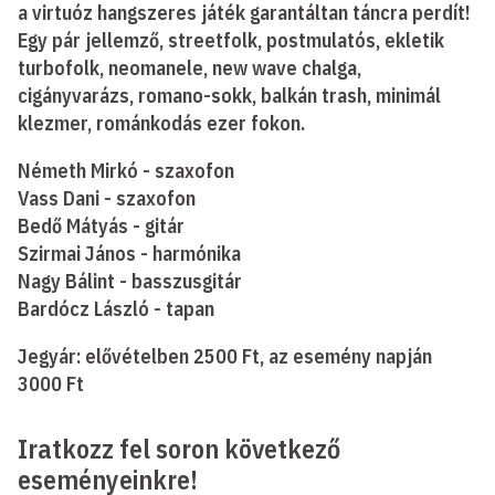
a virtuóz hangszeres játék garantáltan táncra perdít!
Egy pár jellemző, streetfolk, postmulatós, ekletik
turbofolk, neomanele, new wave chalga,
cigányvarázs, romano-sokk, balkán trash, minimál
klezmer, románkodás ezer fokon.
Németh Mirkó - szaxofon
Vass Dani - szaxofon
Bedő Mátyás - gitár
Szirmai János - harmónika
Nagy Bálint - basszusgitár
Bardócz László - tapan
Jegyár: elővételben 2500 Ft, az esemény napján
3000 Ft
Iratkozz fel soron következő
eseményeinkre!