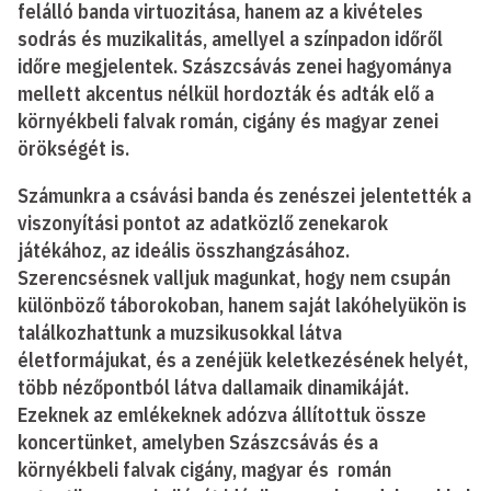
felálló banda virtuozitása, hanem az a kivételes
sodrás és muzikalitás, amellyel a színpadon időről
időre megjelentek. Szászcsávás zenei hagyománya
mellett akcentus nélkül hordozták és adták elő a
környékbeli falvak román, cigány és magyar zenei
örökségét is.
Számunkra a csávási banda és zenészei jelentették a
viszonyítási pontot az adatközlő zenekarok
játékához, az ideális összhangzásához.
Szerencsésnek valljuk magunkat, hogy nem csupán
különböző táborokoban, hanem saját lakóhelyükön is
találkozhattunk a muzsikusokkal látva
életformájukat, és a zenéjük keletkezésének helyét,
több nézőpontból látva dallamaik dinamikáját.
Ezeknek az emlékeknek adózva állítottuk össze
koncertünket, amelyben Szászcsávás és a
környékbeli falvak cigány, magyar és román