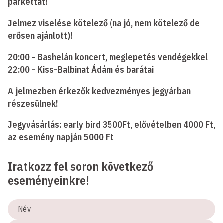
parkettát!
Jelmez viselése kötelező (na jó, nem kötelező de
erősen ajánlott)!
20:00 - Bashelán koncert, meglepetés vendégekkel
22:00 - Kiss-Balbinat Ádám és barátai
A jelmezben érkezők kedvezményes jegyárban
részesülnek!
Jegyvásárlás: early bird 3500Ft, elővételben 4000 Ft,
az esemény napján 5000 Ft
Iratkozz fel soron következő
eseményeinkre!
Név