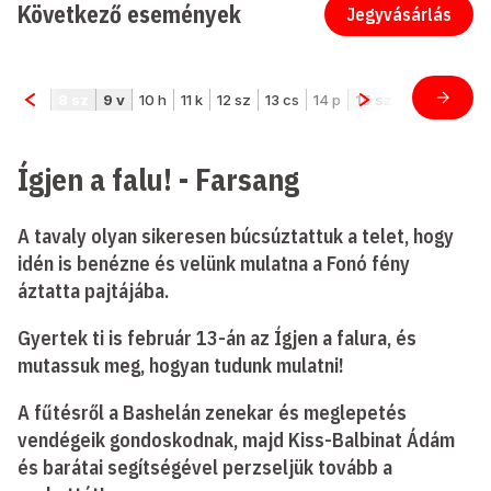
Következő események
Jegyvásárlás
Ígjen a falu! - Farsang
A tavaly olyan sikeresen búcsúztattuk a telet, hogy
idén is benézne és velünk mulatna a Fonó fény
áztatta pajtájába.
Gyertek ti is február 13-án az Ígjen a falura, és
mutassuk meg, hogyan tudunk mulatni!
A fűtésről a Bashelán zenekar és meglepetés
vendégeik gondoskodnak, majd Kiss-Balbinat Ádám
és barátai segítségével perzseljük tovább a