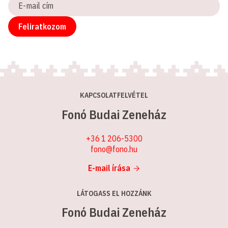
E-
mail
cím
Feliratkozom
KAPCSOLATFELVÉTEL
Fonó Budai Zeneház
+36 1 206-5300
fono@fono.hu
E-mail írása
LÁTOGASS EL HOZZÁNK
Fonó Budai Zeneház