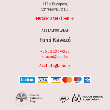
1116 Budapest,
Sztregova utca 3.
Mutasd a térképen
ASZTALFOGLALÁS
Fonó Kávézó
+36 30 224-9232
kavezo@fono.hu
Asztalfoglalás