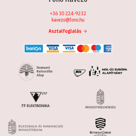
+36 30 224-9232
kavezo@fono.hu
Asztalfoglalás