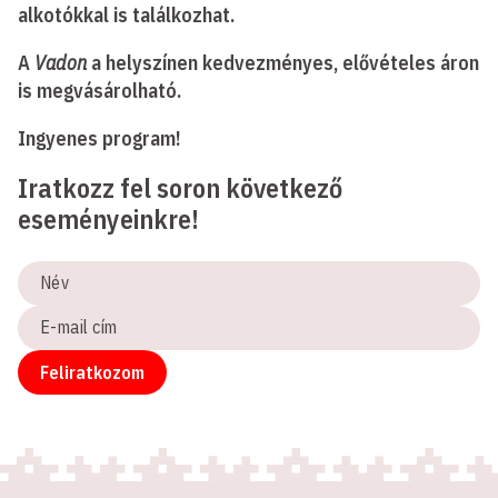
alkotókkal is találkozhat.
A
Vadon
a helyszínen kedvezményes, elővételes áron
is megvásárolható.
Ingyenes program!
Iratkozz fel soron következő
eseményeinkre!
Név
E-
mail
cím
Feliratkozom