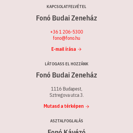
KAPCSOLATFELVÉTEL
Fonó Budai Zeneház
+36 1 206-5300
fono@fono.hu
E-mail írása
LÁTOGASS EL HOZZÁNK
Fonó Budai Zeneház
1116 Budapest,
Sztregova utca 3.
Mutasd a térképen
ASZTALFOGLALÁS
Fonó Kávézó