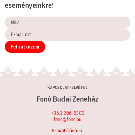
eseményeinkre!
Név
E-
mail
cím
Feliratkozom
KAPCSOLATFELVÉTEL
Fonó Budai Zeneház
+36 1 206-5300
fono@fono.hu
E-mail írása