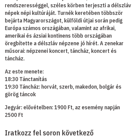
rendszerességgel, széles körben terjeszti a délszláv
népek népi kultúráját. Turnék keretében többször
bejárta Magyarországot, külföldi útjai során pedig
Európa számos országában, valamint az afrikai,
amerikai és ázsiai kontinens több országában
öregbítette a délszláv népzene jó hírét. A zenekar
műsorai: népzenei koncert, táncház, koncert és
táncház.
Az este menete:
18:30 Tánctanítás
19:30 Táncház: horvát, szerb, makedon, bolgár és
görög táncok
Jegyár: elővételben: 1900 Ft, az esemény napján
2500 Ft
Iratkozz fel soron következő