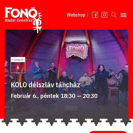
Tovább a tartalomhoz
Webshop
FEBRUÁR
6
KOLO délszláv táncház
Február 6., péntek 18:30 — 20:30