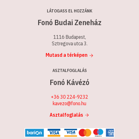
LÁTOGASS EL HOZZÁNK
Fonó Budai Zeneház
1116 Budapest,
Sztregova utca 3.
Mutasd a térképen
ASZTALFOGLALÁS
Fonó Kávézó
+36 30 224-9232
kavezo@fono.hu
Asztalfoglalás