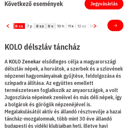
Következő események
Jegyvásárlás
KOLO délszláv táncház
A
KOLO Zenekar
elsődleges célja a magyarországi
délszláv népek, a horvátok, a szerbek és a szlovének
népzenei hagyományainak gyűjtése, feldolgozása és
színpadra állítása. Az együttes emellett
természetesen foglalkozik az anyaországok, a volt
Jugoszlávia népeinek zenéivel és más déli népek, így
a bolgárok és görögök népzenéjével is.
Megalakulásától aktív és állandó résztvevője a hazai
táncház-mozgalomnak, több mint 30 éve állandó
budapesti és vidéki klubjaiban heti, illetve havi