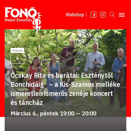
Tovább a tartalomhoz
Webshop
MÁRCIUS
6
Ocskay Rita és barátai: Eszténytől
Bonchidáig – a Kis-Szamos melléke
ismeretlen ismerős zenéje koncert
és táncház
Március 6., péntek 19:00 — 20:00