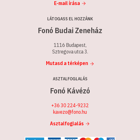
E-mail írása
LÁTOGASS EL HOZZÁNK
Fonó Budai Zeneház
1116 Budapest,
Sztregova utca 3.
Mutasd a térképen
ASZTALFOGLALÁS
Fonó Kávézó
+36 30 224-9232
kavezo@fono.hu
Asztalfoglalás