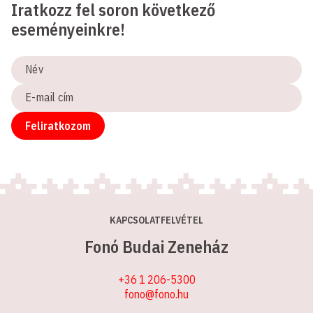
Iratkozz fel soron következő
eseményeinkre!
Név
E-
mail
cím
Feliratkozom
KAPCSOLATFELVÉTEL
Fonó Budai Zeneház
+36 1 206-5300
fono@fono.hu