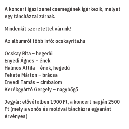
A koncert igazi zenei csemegének ígérkezik, melyet
egy táncházzal zárnak.
Mindenkit szeretettel várunk!
Az albumról több infó: ocskayrita.hu
Ocskay Rita – hegedű
Enyedi Ágnes – ének
Halmos Attila – ének, hegedű
Fekete Márton – brácsa
Enyedi Tamás – cimbalom
Kerékgyártó Gergely – nagybőgő
Jegyár: elővételben 1900 Ft, a koncert napján 2500
Ft (mely a vonós és moldvai táncházra egyaránt
érvényes)