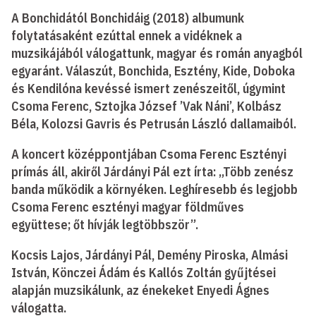
A Bonchidától Bonchidáig (2018) albumunk
folytatásaként ezúttal ennek a vidéknek a
muzsikájából válogattunk, magyar és román anyagból
egyaránt. Válaszút, Bonchida, Esztény, Kide, Doboka
és Kendilóna kevéssé ismert zenészeitől, úgymint
Csoma Ferenc, Sztojka József ’Vak Náni’, Kolbász
Béla, Kolozsi Gavris és Petrusán László dallamaiból.
A koncert középpontjában Csoma Ferenc Esztényi
prímás áll, akiről Járdányi Pál ezt írta: „Több zenész
banda működik a környéken. Leghíresebb és legjobb
Csoma Ferenc esztényi magyar földműves
együttese; őt hívják legtöbbször”.
Kocsis Lajos, Járdányi Pál, Demény Piroska, Almási
István, Könczei Ádám és Kallós Zoltán gyűjtései
alapján muzsikálunk, az énekeket Enyedi Ágnes
válogatta.