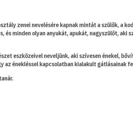
ztály zenei nevelésére kapnak mintát a szülők, a kodá
, és minden olyan anyukát, apukát, nagyszülőt, aki sz
.
észet eszközeivel neveljünk, aki szívesen énekel, bőv
gy az énekléssel kapcsolatban kialakult gátlásainak f
tanár.