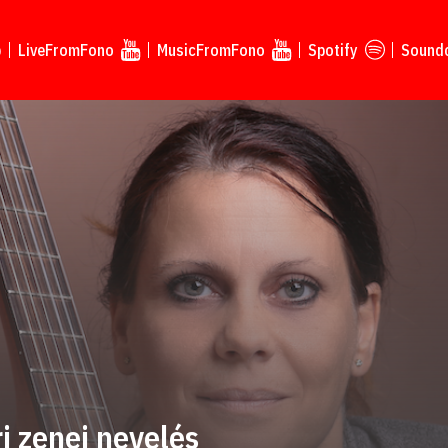
p
LiveFromFono
MusicFromFono
Spotify
Sound
i zenei nevelés