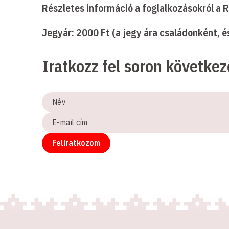
Részletes információ a foglalkozásokról a 
Jegyár: 2000 Ft (a jegy ára családonként, 
Iratkozz fel soron követke
Név
E-
mail
cím
Feliratkozom