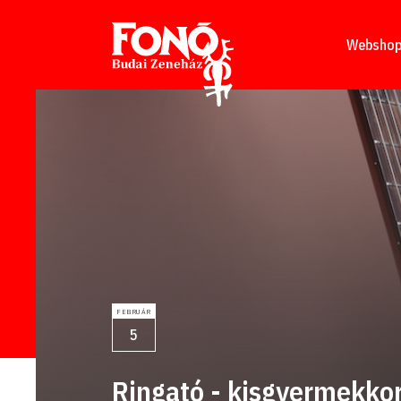
Tovább a tartalomhoz
Websho
FEBRUÁR
5
Ringató - kisgyermekkor