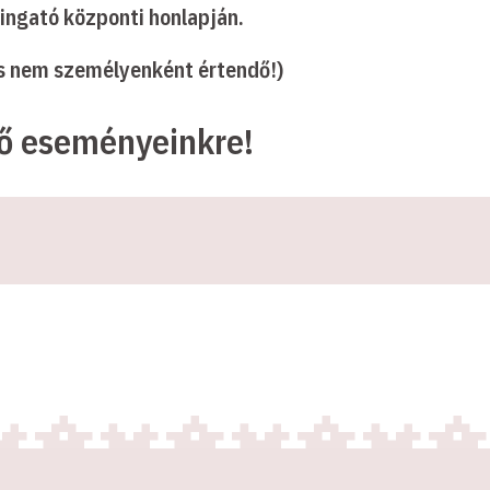
Ringató központi honlapján.
és nem személyenként értendő!)
ző eseményeinkre!