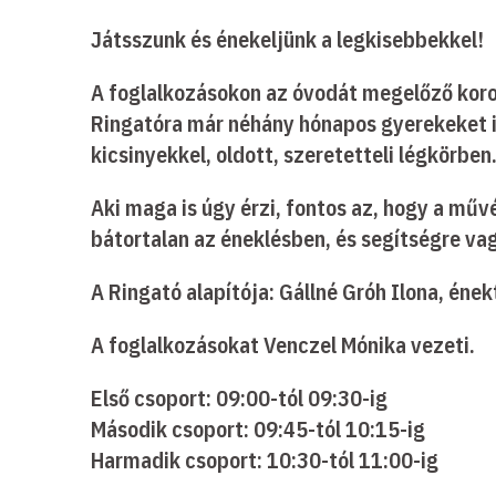
Játsszunk és énekeljünk a legkisebbekkel!
A foglalkozásokon az óvodát megelőző koros
Ringatóra már néhány hónapos gyerekeket is
kicsinyekkel, oldott, szeretetteli légkörben
Aki maga is úgy érzi, fontos az, hogy a műv
bátortalan az éneklésben, és segítségre va
A Ringató alapítója: Gállné Gróh Ilona, ének
A foglalkozásokat Venczel Mónika vezeti.
Első csoport: 09:00-tól 09:30-ig
Második csoport: 09:45-tól 10:15-ig
Harmadik csoport: 10:30-tól 11:00-ig