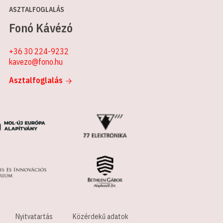
ASZTALFOGLALÁS
Fonó Kávézó
+36 30 224-9232
kavezo@fono.hu
Asztalfoglalás
Nyitvatartás
Közérdekű adatok