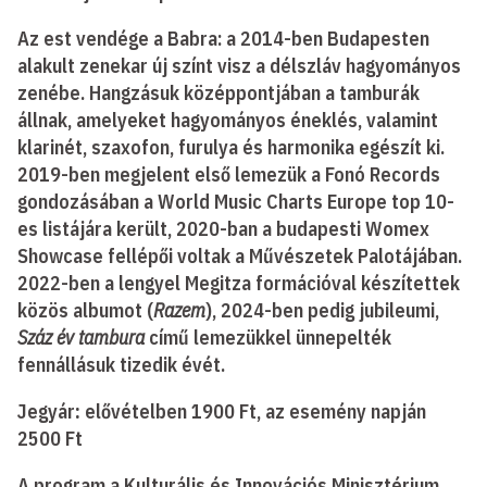
Az est vendége a Babra: a 2014-ben Budapesten
alakult zenekar új színt visz a délszláv hagyományos
zenébe. Hangzásuk középpontjában a tamburák
állnak, amelyeket hagyományos éneklés, valamint
klarinét, szaxofon, furulya és harmonika egészít ki.
2019-ben megjelent első lemezük a Fonó Records
gondozásában a World Music Charts Europe top 10-
es listájára került, 2020-ban a budapesti Womex
Showcase fellépői voltak a Művészetek Palotájában.
2022-ben a lengyel Megitza formációval készítettek
közös albumot (
Razem
), 2024-ben pedig jubileumi,
Száz év tambura
című lemezükkel ünnepelték
fennállásuk tizedik évét.
Jegyár
:
elővételben 1900 Ft, az esemény napján
2500 Ft
A program a Kulturális és Innovációs Minisztérium