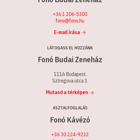
+36 1 206-5300
fono@fono.hu
E-mail írása
LÁTOGASS EL HOZZÁNK
Fonó Budai Zeneház
1116 Budapest,
Sztregova utca 3.
Mutasd a térképen
ASZTALFOGLALÁS
Fonó Kávézó
+36 30 224-9232