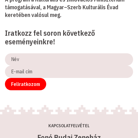
támogatásával, a Magyar–Szerb Kulturális Évad
keretében valósul meg.
Iratkozz fel soron következő
eseményeinkre!
Név
E-
mail
cím
Feliratkozom
KAPCSOLATFELVÉTEL
Fonó Budai Zeneház