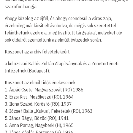
szaxofon hangja...
Ahogy közeleg az éjfél, és ahogy csendesül a város zaja,
érzelmileg már kicsit eltávolodva, de mégis sok szeretettel
tekinthetünk ezekre a „megtisztított tárgyakra”, melyeket oly
sok oldalról szemléltünk az elmúlt évtizedek során.
Köszönet az archív felvételekeért
a kolozsvári Kallós Zoltán Alapítványnak és a Zenetörténeti
Intézetnek (Budapest).
Köszönet az elmúlt idők énekeseinek:
1. Árpád Csete, Magyarszovát (RO) 1986
2. Erzsi Kiss, Mezőkeszü (RO), 1964
3. Ilona Szabó, Körösfő (RO), 1937
4. József Balla „Kukus”, Feketelak (RO), 1963
5. János Bágyi, Bözöd (RO), 1941
6. Anna Parrag, Nagyberki (H), 1965
7. János Káplár, Berzence (H), 1936