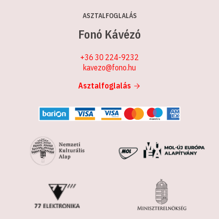
ASZTALFOGLALÁS
Fonó Kávézó
+36 30 224-9232
kavezo@fono.hu
Asztalfoglalás