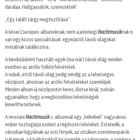
darabja. Hallgassátok, szeressétek!
„Egy talált tárgy megtisztítása”
A kései Cserepes-albumoknak, mint a jelenlegi
Nachtmusik
nak is
van egy közös specialitásuk: egymástól távoli világokat
invitálnak találkozóra.
A kiindulásként használt egyik (ma már) távoli világ minden
esetben az archív folklórfelvételek.
A másik, ettől távoli világ pedig mindig az a lehetséges
nézőpont, ahonnan az archív felvételeket szemléljük.
Minden album új nézőpontot keres, illetve kínál, tudván
ugyanakkor, hogy a megközelítési lehetőségek
kimeríthetetlenek.
A mostani
Nachtmusik
c. albumnál egy „békebeli” nagyvárosi
ember tisztogatja ezeket a régészeti leleteket. Esteledik, a
városban kigyúlnak az esti fények, az utcákon szerelmespárok
suhannak, a kávéházakból kiszüremlik a szalonzene, a zongora, a