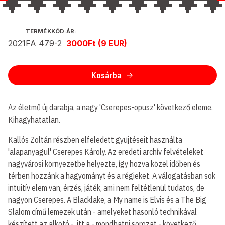
KIADÓ
TERMÉKKÓD:
ÁR:
2021
FA 479-2
3000Ft (9 EUR)
ÉS
KIADÁS
ÉVE:
Kosárba
Az életmű új darabja, a nagy 'Cserepes-opusz' következő eleme.
Kihagyhatatlan.
Kallós Zoltán részben elfeledett gyüjtéseit használta
'alapanyagul' Cserepes Károly. Az eredeti archív felvételeket
nagyvárosi környezetbe helyezte, így hozva közel időben és
térben hozzánk a hagyományt és a régieket. A válogatásban sok
intuitív elem van, érzés, játék, ami nem feltétlenül tudatos, de
nagyon Cserepes. A Blacklake, a My name is Elvis és a The Big
Slalom című lemezek után - amelyeket hasonló technikával
készített az alkotó - itt a - mondhatni sorozat - következő