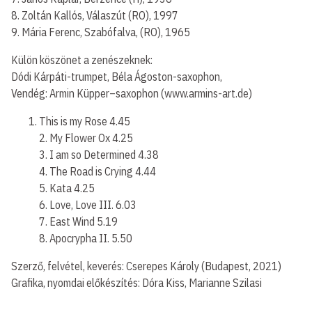
8. Zoltán Kallós, Válaszút (RO), 1997
9. Mária Ferenc, Szabófalva, (RO), 1965
Külön köszönet a zenészeknek:
Dódi Kárpáti-trumpet, Béla Ágoston-saxophon,
Vendég: Armin Küpper–saxophon (www.armins-art.de)
This is my Rose 4.45
2. My Flower Ox 4.25
3. I am so Determined 4.38
4. The Road is Crying 4.44
5. Kata 4.25
6. Love, Love III. 6.03
7. East Wind 5.19
8. Apocrypha II. 5.50
Szerző, felvétel, keverés: Cserepes Károly (Budapest, 2021)
Grafika, nyomdai előkészítés: Dóra Kiss, Marianne Szilasi