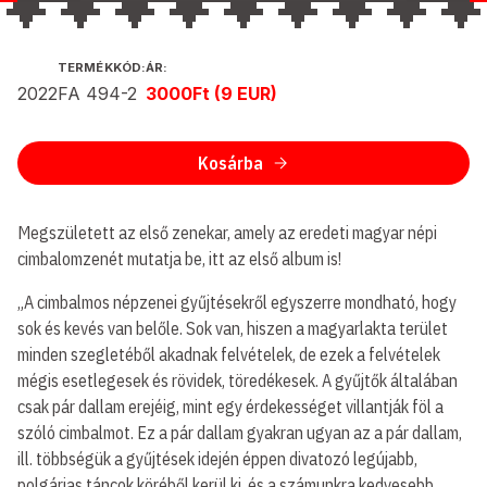
KIADÓ
TERMÉKKÓD:
ÁR:
2022
FA 494-2
3000Ft (9 EUR)
ÉS
KIADÁS
ÉVE:
Kosárba
Megszületett az első zenekar, amely az eredeti magyar népi
cimbalomzenét mutatja be, itt az első album is!
„A cimbalmos népzenei gyűjtésekről egyszerre mondható, hogy
sok és kevés van belőle. Sok van, hiszen a magyarlakta terület
minden szegletéből akadnak felvételek, de ezek a felvételek
mégis esetlegesek és rövidek, töredékesek. A gyűjtők általában
csak pár dallam erejéig, mint egy érdekességet villantják föl a
szóló cimbalmot. Ez a pár dallam gyakran ugyan az a pár dallam,
ill. többségük a gyűjtések idején éppen divatozó legújabb,
polgárias táncok köréből kerül ki, és a számunkra kedvesebb