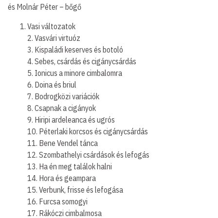
és Molnár Péter – bőgő
Vasi változatok
2. Vasvári virtuóz
3. Kispaládi keserves és botoló
4. Sebes, csárdás és cigánycsárdás
5. Ionicus a minore cimbalomra
6. Doina és briul
7. Bodrogközi variációk
8. Csapnak a cigányok
9. Hiripi ardeleanca és ugrós
10. Péterlaki korcsos és cigánycsárdás
11. Bene Vendel tánca
12. Szombathelyi csárdások és lefogás
13. Ha én meg találok halni
14. Hora és geampara
15. Verbunk, frisse és lefogása
16. Furcsa somogyi
17. Rákóczi cimbalmosa