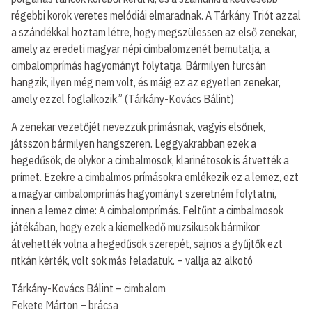
régebbi korok veretes melódiái elmaradnak. A Tárkány Triót azzal
a szándékkal hoztam létre, hogy megszülessen az első zenekar,
amely az eredeti magyar népi cimbalomzenét bemutatja, a
cimbalomprímás hagyományt folytatja. Bármilyen furcsán
hangzik, ilyen még nem volt, és máig ez az egyetlen zenekar,
amely ezzel foglalkozik.” (Tárkány-Kovács Bálint)
A zenekar vezetőjét nevezzük prímásnak, vagyis elsőnek,
játsszon bármilyen hangszeren. Leggyakrabban ezek a
hegedűsök, de olykor a cimbalmosok, klarinétosok is átvették a
prímet. Ezekre a cimbalmos prímásokra emlékezik ez a lemez, ezt
a magyar cimbalomprímás hagyományt szeretném folytatni,
innen a lemez címe: A cimbalomprímás. Feltűnt a cimbalmosok
játékában, hogy ezek a kiemelkedő muzsikusok bármikor
átvehették volna a hegedűsök szerepét, sajnos a gyűjtők ezt
ritkán kérték, volt sok más feladatuk. – vallja az alkotó
Tárkány-Kovács Bálint – cimbalom
Fekete Márton – brácsa