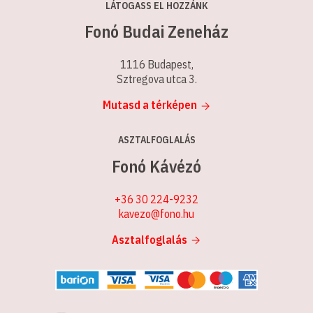
LÁTOGASS EL HOZZÁNK
Fonó Budai Zeneház
1116 Budapest,
Sztregova utca 3.
Mutasd a térképen
ASZTALFOGLALÁS
Fonó Kávézó
+36 30 224-9232
kavezo@fono.hu
Asztalfoglalás