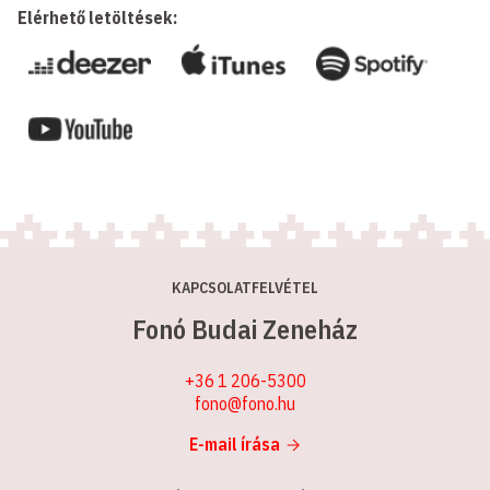
Elérhető letöltések:
KAPCSOLATFELVÉTEL
Fonó Budai Zeneház
+36 1 206-5300
fono@fono.hu
E-mail írása