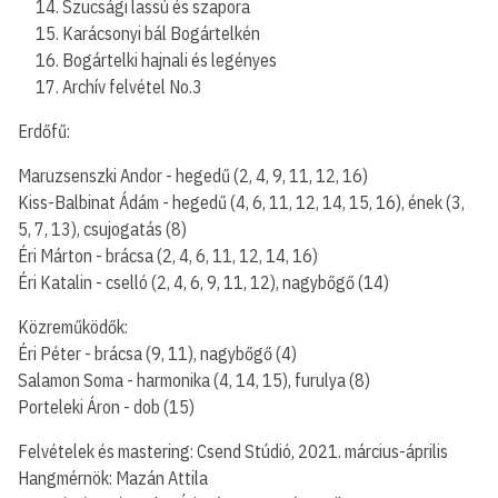
Szucsági lassú és szapora
Karácsonyi bál Bogártelkén
Bogártelki hajnali és legényes
Archív felvétel No.3
Erdőfű:
Maruzsenszki Andor - hegedű (2, 4, 9, 11, 12, 16)
Kiss-Balbinat Ádám - hegedű (4, 6, 11, 12, 14, 15, 16), ének (3,
5, 7, 13), csujogatás (8)
Éri Márton - brácsa (2, 4, 6, 11, 12, 14, 16)
Éri Katalin - cselló (2, 4, 6, 9, 11, 12), nagybőgő (14)
Közreműködők:
Éri Péter - brácsa (9, 11), nagybőgő (4)
Salamon Soma - harmonika (4, 14, 15), furulya (8)
Porteleki Áron - dob (15)
Felvételek és mastering: Csend Stúdió, 2021. március-április
Hangmérnök: Mazán Attila