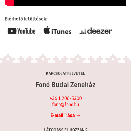
Elérhető letöltések:
KAPCSOLATFELVÉTEL
Fonó Budai Zeneház
+36 1 206-5300
fono@fono.hu
E-mail írása
LÁTOGASS EL HOZZÁNK