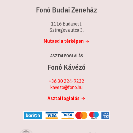
Fonó Budai Zeneház
1116 Budapest,
Sztregova utca 3.
Mutasd a térképen
ASZTALFOGLALÁS
Fonó Kávézó
+36 30 224-9232
kavezo@fono.hu
Asztalfoglalás