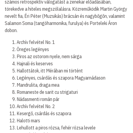
számos retrospektív válogatást a zenekar előadásában,
törekedve a hiteles megszólalásra. Közreműködik Martin György
nevelt fia, Éri Péter (Muzsikás) brácsán és nagybőgőn, valamint
Salamon Soma (tangóharmonika, furulya) és Porteleki Áron
dobon.
Archív felvétel No. 1
Öreges legényes
Piros az ostorom nyele, nem sárga
Hajnali és keserves
Hallottátok, itt Mérában mi történt
Legényes, csárdás és szapora Magyarnádason
Mandrulita, draga mea
Romaneste de sarit cu strigaturi
Nádasmenti román pár
Archív felvétel No. 2
Kesergő, csárdás és szapora
Halotti mars
Lehullott a piros rózsa, fehér rózsa levele