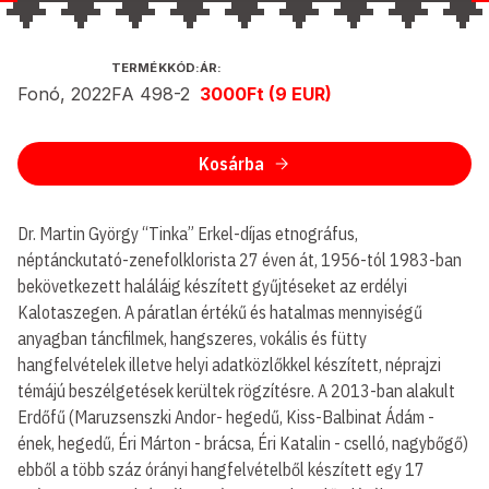
KIADÓ
TERMÉKKÓD:
ÁR:
Fonó, 2022
FA 498-2
3000Ft (9 EUR)
ÉS
KIADÁS
ÉVE:
Kosárba
Dr. Martin György “Tinka” Erkel-díjas etnográfus,
néptánckutató-zenefolklorista 27 éven át, 1956-tól 1983-ban
bekövetkezett haláláig készített gyűjtéseket az erdélyi
Kalotaszegen. A páratlan értékű és hatalmas mennyiségű
anyagban táncfilmek, hangszeres, vokális és fütty
hangfelvételek illetve helyi adatközlőkkel készített, néprajzi
témájú beszélgetések kerültek rögzítésre. A 2013-ban alakult
Erdőfű (Maruzsenszki Andor- hegedű, Kiss-Balbinat Ádám -
ének, hegedű, Éri Márton - brácsa, Éri Katalin - cselló, nagybőgő)
ebből a több száz órányi hangfelvételből készített egy 17