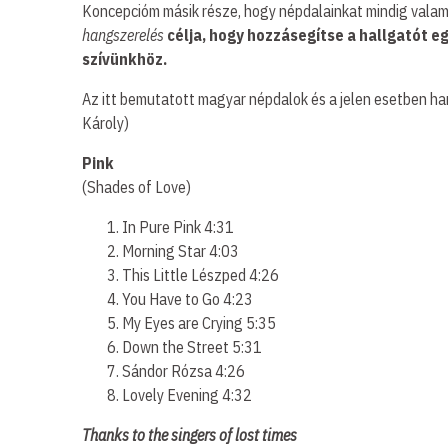
Koncepcióm másik része, hogy népdalainkat mindig valami
hangszerelés
célja, hogy hozzásegítse a hallgatót e
szívünkhöz.
Az itt bemutatott magyar népdalok és a jelen esetben han
Károly)
Pink
(Shades of Love)
In Pure Pink 4:31
Morning Star 4:03
This Little Lészped 4:26
You Have to Go 4:23
My Eyes are Crying 5:35
Down the Street 5:31
Sándor Rózsa 4:26
Lovely Evening 4:32
Thanks to the singers of lost times