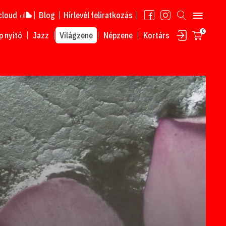
cloud
Blog
Hírlevél feliratkozás
0
 nyitó
Jazz
Világzene
Népzene
Kortárs