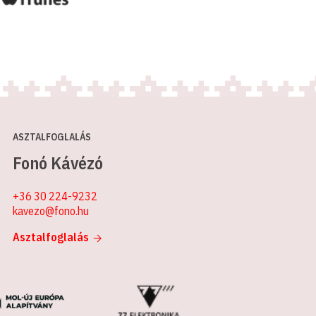
ASZTALFOGLALÁS
Fonó Kávézó
+36 30 224-9232
kavezo@fono.hu
Asztalfoglalás