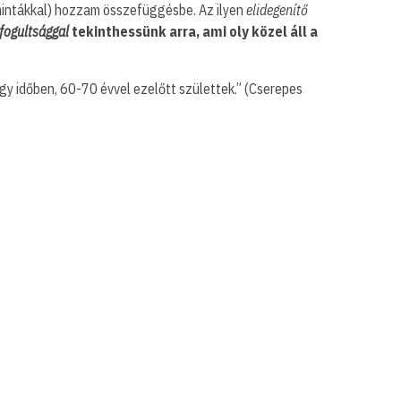
 mintákkal) hozzam összefüggésbe. Az ilyen
elidegenítő
fogultsággal
tekinthessünk arra, ami oly közel áll a
gy időben, 60-70 évvel ezelőtt születtek.” (Cserepes