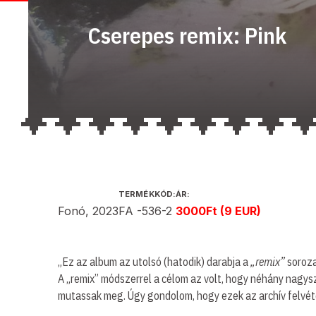
Cserepes remix: Pink
KIADÓ
TERMÉKKÓD:
ÁR:
Fonó, 2023
FA -536-2
3000Ft (9 EUR)
ÉS
KIADÁS
ÉVE:
„Ez az album az utolsó (hatodik) darabja a
„remix”
soroz
A „remix” módszerrel a célom az volt, hogy néhány nagy
mutassak meg. Úgy gondolom, hogy ezek az archív felvét