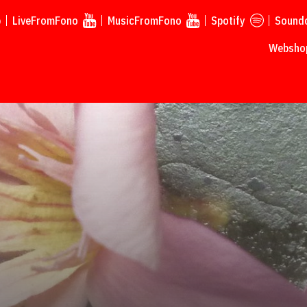
p
LiveFromFono
MusicFromFono
Spotify
Sound
Webshop