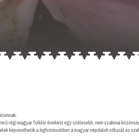
atomnak.
szerű régi magyar folklór énekest egy szélesebb, nem szakmai közöns
elek képviselhetik a
leghitelesebben
a magyar népdalok stílusát és sze