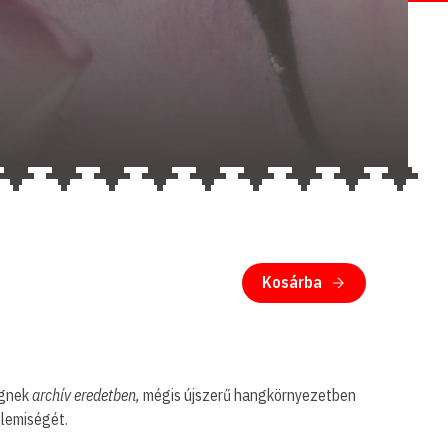
Kosárba
égnek
archív eredetben,
mégis újszerű hangkörnyezetben
llemiségét.