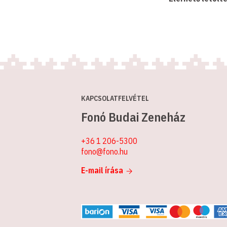
KAPCSOLATFELVÉTEL
Fonó Budai Zeneház
+36 1 206-5300
fono@fono.hu
E-mail írása