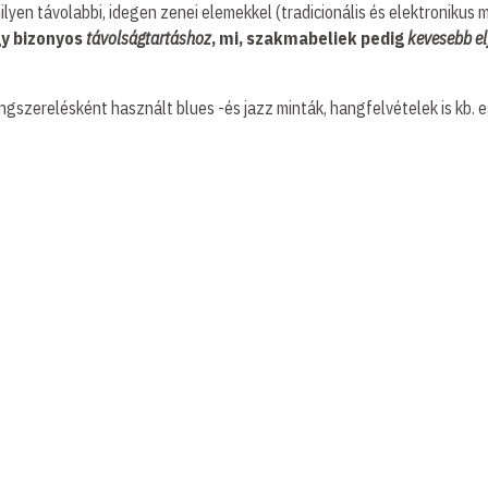
lyen távolabbi, idegen zenei elemekkel (tradicionális és elektronikus
gy bizonyos
távolságtartáshoz
, mi, szakmabeliek pedig
kevesebb el
gszerelésként használt blues -és jazz minták, hangfelvételek is kb. e