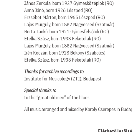
János Zerkula, born 1927 Gyimesközéplok (RO)
Anna Jánó, born 1926 Lészped (RO)
Erzsébet Márton, born 1965 Lészped (RO)
Lajos Murguly, born 1882 Nagyecsed (Szatmár)
Berta Tankó, born 1921 Gyimesfelsőlok (RO)
Etelka Szász, born 1938 Feketelak (RO)
Lajos Murguly, born 1882 Nagyecsed (Szatmár)
Irén Keczán, born 1918 Bököny (Szabolcs)
Etelka Szász, born 1938 Feketelak (RO)
Thanks for archive recordings to
Institute for Musicology (ZTI), Budapest
Special thanks to
to the “great old men” of the blues
All music arranged and mixed by Karoly Cserepes in Buda
Elérhető letölt