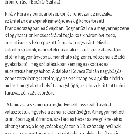
örömforrás.” (Bognár Szilvia)
Király Nóra az európai középkori és reneszánsz muzsika
számtalan darabjának ismerője, évekig koncertezett
Franciaországban és Svájcban. Bognár Szilvia a magyar népzene
kifogyhatatlan kincsestárával foglalkozik három évtizede,
autentikus és feldolgozott formában egyaránt. Mivel a
különböző korok, nemzetek dalainak összefűzése alapvetően
eltér a hagyományosnak mondható régizenei, népzenei előadói
gyakorlattól, megszólalásukban sem ragaszkodtak az
autentikus hangzáshoz. A dalokat Kovács Zoltán nagybőgős-
zeneszerző hangszerelte, így az énekhang és a gótikus hárfa
mellett megtalálta helyét a nagybőgő, az ír buzuki, itt-ott némi
furulyaszó, vagy csörgő is.
„A lemezre a számunkra legkedvesebb összeállításokat
választottuk, figyelve a zenei sokszínűségre. A magyar mellett
latin, óportugál, ófrancia, szefárd és héber szövegű énekek is
elhangzanak, a lejegyzések egészen a 13. századig nyúlnak
vissza, a szövegtoposzok, zenei gyökerek olykor korábbra is.