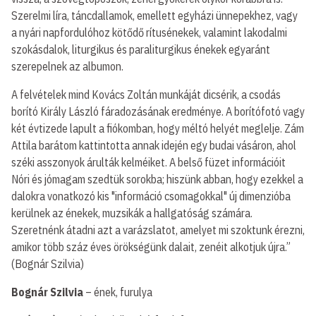
Szerelmi líra, táncdallamok, emellett egyházi ünnepekhez, vagy
a nyári napfordulóhoz kötődő rítusénekek, valamint lakodalmi
szokásdalok, liturgikus és paraliturgikus énekek egyaránt
szerepelnek az albumon.
A felvételek mind Kovács Zoltán munkáját dicsérik, a csodás
borító Király László fáradozásának eredménye. A borítófotó vagy
két évtizede lapult a fiókomban, hogy méltó helyét meglelje. Zám
Attila barátom kattintotta annak idején egy budai vásáron, ahol
széki asszonyok árulták kelméiket. A belső füzet információit
Nóri és jómagam szedtük sorokba; hiszünk abban, hogy ezekkel a
dalokra vonatkozó kis "információ csomagokkal" új dimenzióba
kerülnek az énekek, muzsikák a hallgatóság számára.
Szeretnénk átadni azt a varázslatot, amelyet mi szoktunk érezni,
amikor több száz éves örökségünk dalait, zenéit alkotjuk újra.”
(Bognár Szilvia)
Bognár Szilvia
– ének, furulya