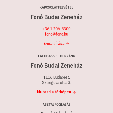
KAPCSOLATFELVÉTEL
Fonó Budai Zeneház
+36 1 206-5300
fono@fono.hu
E-mail írása
LÁTOGASS EL HOZZÁNK
Fonó Budai Zeneház
1116 Budapest,
Sztregova utca 3.
Mutasd a térképen
ASZTALFOGLALÁS