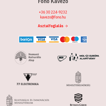
Fonó Kávézó
+36 30 224-9232
kavezo@fono.hu
Asztalfoglalás