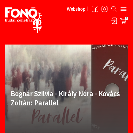
Tovább a tartalomhoz
Webshop
0
Bognár Szilvia - Király Nóra - Kovács
Zoltán: Parallel