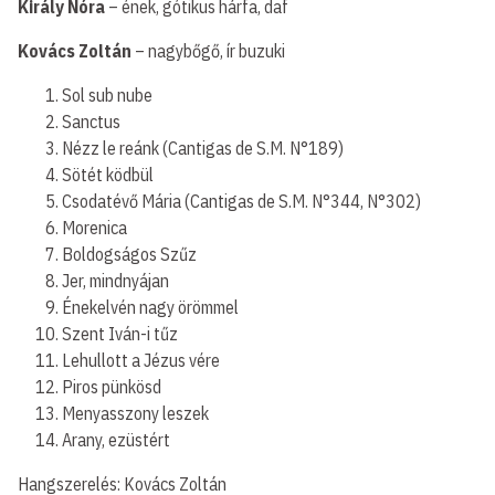
Király Nóra
– ének, gótikus hárfa, daf
Kovács Zoltán
– nagybőgő, ír buzuki
Sol sub nube
Sanctus
Nézz le reánk (Cantigas de S.M. N°189)
Sötét ködbül
Csodatévő Mária (Cantigas de S.M. N°344, N°302)
Morenica
Boldogságos Szűz
Jer, mindnyájan
Énekelvén nagy örömmel
Szent Iván-i tűz
Lehullott a Jézus vére
Piros pünkösd
Menyasszony leszek
Arany, ezüstért
Hangszerelés: Kovács Zoltán