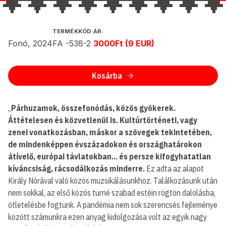
KIADÓ
TERMÉKKÓD:
ÁR:
Fonó, 2024
FA -538-2
3000Ft (9 EUR)
ÉS
KIADÁS
ÉVE:
Kosárba
„
Párhuzamok, összefonódás, közös gyökerek.
Áttételesen és közvetlenül is. Kultúrtörténeti, vagy
zenei vonatkozásban, máskor a szövegek tekintetében,
de mindenképpen évszázadokon és országhatárokon
átívelő, európai távlatokban... és persze kifogyhatatlan
kíváncsiság, rácsodálkozás minderre.
Ez adta az alapot
Király Nórával való közös muzsikálásunkhoz. Találkozásunk után
nem sokkal, az első közös turné szabad estéin rögtön dalolásba,
ötletelésbe fogtunk. A pandémia nem sok szerencsés fejleménye
között számunkra ezen anyag kidolgozása volt az egyik nagy