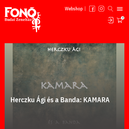
Tovább a tartalomhoz
Webshop
0
Herczku Ági és a Banda: KAMARA