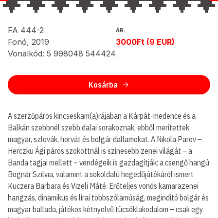
FA 444-2
ÁR:
Fonó, 2019
3000Ft (9 EUR)
Vonalkód: 5 998048 544424
Kosárba
A szerzőpáros kincseskam(a)rájaban a Kárpát-medence és a
Balkán szebbnél szebb dalai sorakoznak, ebből merítettek
magyar, szlovák, horvát és bolgár dallamokat. A Nikola Parov –
Herczku Ági páros szokottnál is színesebb zenei világát – a
Banda tagjai mellett – vendégeik is gazdagítják: a csengő hangú
Bognár Szilvia, valamint a sokoldalú hegedűjátékáról ismert
Kuczera Barbara és Vizeli Máté. Erőteljes vonós kamarazenei
hangzás, dinamikus és lírai többszólamúság, megindító bolgár és
magyar ballada, játékos kétnyelvű tücsöklakodalom – csak egy