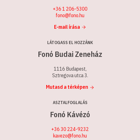
+36 1 206-5300
fono@fono.hu
E-mail írása
LÁTOGASS EL HOZZÁNK
Fonó Budai Zeneház
1116 Budapest,
Sztregova utca 3.
Mutasd a térképen
ASZTALFOGLALÁS
Fonó Kávézó
+36 30 224-9232
kavezo@fono.hu