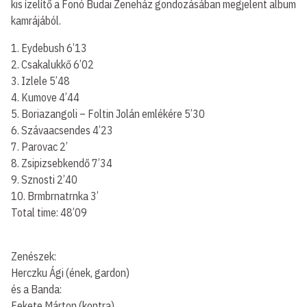
kis ízelítő a Fonó Budai Zeneház gondozásában megjelent album
kamrájából.
1. Eydebush 6’13
2. Csakalukkő 6’02
3. Izlele 5’48
4. Kumove 4’44
5. Boriazangoli – Foltin Jolán emlékére 5’30
6. Szávaacsendes 4’23
7. Parovac 2’
8. Zsipizsebkendő 7’34
9. Sznosti 2’40
10. Brmbrnatrnka 3’
Total time: 48’09
Zenészek:
Herczku Ági (ének, gardon)
és a Banda:
Fekete Márton (kontra)