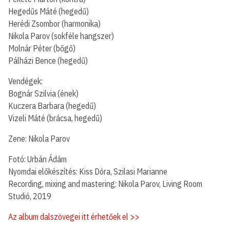
Hegedűs Máté (hegedű)
Herédi Zsombor (harmonika)
Nikola Parov (sokféle hangszer)
Molnár Péter (bőgő)
Pálházi Bence (hegedű)
Vendégek:
Bognár Szilvia (ének)
Kuczera Barbara (hegedű)
Vizeli Máté (brácsa, hegedű)
Zene: Nikola Parov
Fotó: Urbán Ádám
Nyomdai előkészítés: Kiss Dóra, Szilasi Marianne
Recording, mixing and mastering: Nikola Parov, Living Room
Studió, 2019
Az album dalszövegei itt érhetőek el >>