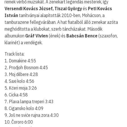
remek vérbő muzsikát. A zenekart legendás mesterek, így
Versendi Kovács József,
Tiszai György
és
Peti Kovács
István
tanítványai alapították 2010-ben, Mohácson, a
tamburazene fellegvárában. A hat fiatalból álló zenekar azóta
meghódította a klubokat, szerb táncházakat. Második
albumukon
Gráf Vivien
(ének) és
Babcsán Bence
(szaxofon,
klarinét) a vendégek.
Track lista:
1. Domakine 4:55
2. Prođjoh Bosnom 4:45
3. Moj dilbere 4:28
4. Saxi kolo 4:56
5. Kćeri moja 3:26
6. Cicka 4:58
7. Plava lampa treperi 3:43
8. Cigansko kolo 4:09
9. Još ne sviće rujna zora 4:30
10. Čororo 6:00