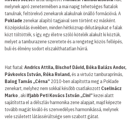
melynek apró zenetermében a mai napig tehetséges fiatalok
tanulnak, feltörekvő zenekarok alakulnak önálló formációvá. A
Poklade
zenekar alapító tagjaival sem történt ez másként.
Középiskolás éveikben, minden hétköznap délutánjukat e falak
közt töltötték, s így, egy életre szóló kötelék alakult ki köztük,
melyet a tamburazene szeretete és a rengeteg közös fellépés,
buli és élmény sodort elszakíthatatlan húrrá.
Hat fiatal:
Andrics Attila, Bischof Dávid, Bóka Balázs Andor,
Pávkovics István, Róka Roland,
és a virtuóz tamburaprímás,
Balog Tamás „Cérna”
2010-ben alapította meg a Poklade
zenekart, melyhez nem sokkal később csatlakozott
Cselinácz
Marko
, aki
ifjabb Peti Kovács István „Cini”
kezei alatt
sajátította el a délszláv harmonika zene alapjait, majd képezte
tovább magát kiváló és szenvedélyes harmonikássá, melynek
vele született látássérültsége sem szabott gátat.