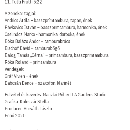
11. Tutti Frutti 5:22
A zenekar tagjai:
Andrics Attila – basszprímtambura, tapan, ének
Pávkovics István – basszprímtambura, harmonika, ének
Cselinácz Marko - harmonika, darbuka, ének
Bóka Balázs Andor – tamburabrács
Bischof Dávid – tamburabőgő
Balog Tamás „Cérna” – prímtambura, basszprimtambura
Róka Roland – prímtambura
Vendégek:
Gráf Vivien – ének
Babcsán Bence – szaxofon, klarinét
Felvétel és keverés: Maczkó Róbert LA Gardens Studio
Grafika: Koleszár Stella
Producer: Horváth László
Fonó 2020