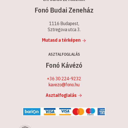
Fonó Budai Zeneház
1116 Budapest,
Sztregova utca 3.
Mutasd a térképen
ASZTALFOGLALÁS
Fonó Kávézó
+36 30 224-9232
kavezo@fono.hu
Asztalfoglalás