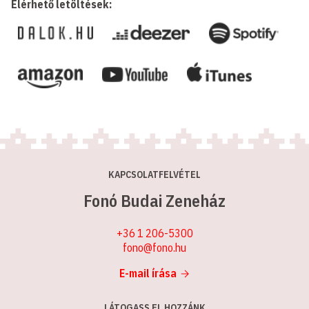
Elérhető letöltések:
KAPCSOLATFELVÉTEL
Fonó Budai Zeneház
+36 1 206-5300
fono@fono.hu
E-mail írása
LÁTOGASS EL HOZZÁNK