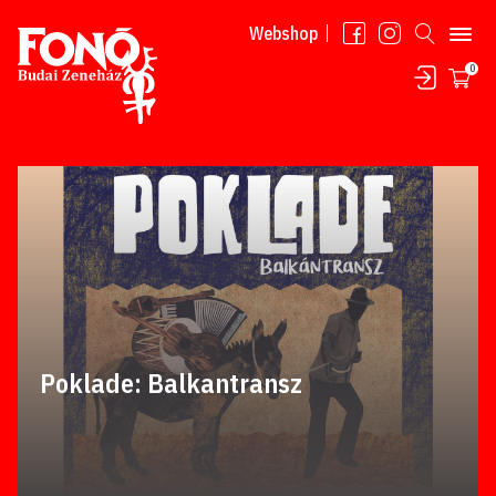
Tovább a tartalomhoz
Webshop
0
Poklade: Balkantransz