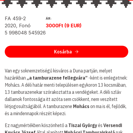
FA 459-2
ÁR:
2020, Fonó
3000Ft (9 EUR)
5 998048 545926
Kosárba
Van egy soknemzetiségű kisváros a Duna partján, melyet
hazánkban
„a tamburazene fellegvára”
-ként is emlegetnek:
Mohács. A déli határ menti településen egykoron 13 kocsmában,
13 tamburazenekar szórakoztatta a vendégeket. A déli szláv
dallamok fontossága itt azóta sem csökkent, nem veszített
létjogosultságából. A tamburazene
Mohács
on ma is él, fejlődik,
és a mindennapok részét képezi.
Ez nagymértékben köszönhető a
Tiszai György
és
Versendi
Kovács József
által alapított
Mohácsi Tamburaiskolá
nak,