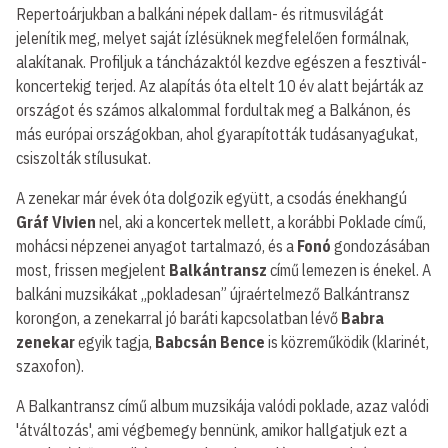
Repertoárjukban a balkáni népek dallam- és ritmusvilágát
jelenítik meg, melyet saját ízlésüknek megfelelően formálnak,
alakítanak. Profiljuk a táncházaktól kezdve egészen a fesztivál-
koncertekig terjed. Az alapítás óta eltelt 10 év alatt bejárták az
országot és számos alkalommal fordultak meg a Balkánon, és
más európai országokban, ahol gyarapították tudásanyagukat,
csiszolták stílusukat.
A zenekar már évek óta dolgozik együtt, a csodás énekhangú
Gráf Vivien
nel, aki a koncertek mellett, a korábbi Poklade című,
mohácsi népzenei anyagot tartalmazó, és a
Fonó
gondozásában
most, frissen megjelent
Balkántransz
című lemezen is énekel. A
balkáni muzsikákat „pokladesan” újraértelmező Balkántransz
korongon, a zenekarral jó baráti kapcsolatban lévő
Babra
zenekar
egyik tagja,
Babcsán Bence
is közreműködik (klarinét,
szaxofon).
A Balkantransz című album muzsikája valódi poklade, azaz valódi
'átváltozás', ami végbemegy bennünk, amikor hallgatjuk ezt a