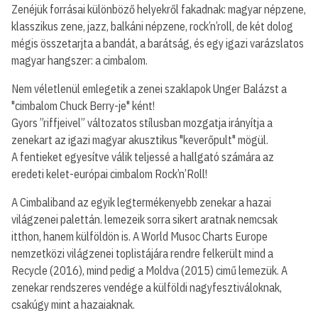
Zenéjük forrásai különböző helyekről fakadnak: magyar népzene,
klasszikus zene, jazz, balkáni népzene, rock’n’roll, de két dolog
mégis összetarjta a bandát, a barátság, és egy igazi varázslatos
magyar hangszer: a cimbalom.
Nem véletlenül emlegetik a zenei szaklapok Unger Balázst a
"cimbalom Chuck Berry-je" ként!
Gyors ”riffjeivel” változatos stílusban mozgatja irányítja a
zenekart az igazi magyar akusztikus "keverőpult" mögül.
A fentieket egyesítve válik teljessé a hallgató számára az
eredeti kelet-európai cimbalom Rock’n’Roll!
A Cimbaliband az egyik legtermékenyebb zenekar a hazai
világzenei palettán. lemezeik sorra sikert aratnak nemcsak
itthon, hanem külföldön is. A World Musoc Charts Europe
nemzetközi világzenei toplistájára rendre felkerült mind a
Recycle (2016), mind pedig a Moldva (2015) cimű lemezük. A
zenekar rendszeres vendége a külföldi nagyfesztiváloknak,
csakúgy mint a hazaiaknak.