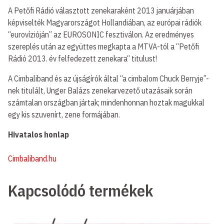
A Petőfi Rádió választott zenekaraként 2013 januárjában
képviselték Magyarországot Hollandiában, az európai rádiók
“eurovízióján” az EUROSONIC fesztiválon. Az eredményes
szereplés után az együttes megkapta a MTVA-tól a “Petőfi
Rádió 2013. év felfedezett zenekara“ titulust!
A Cimbaliband és az újságírók által “a cimbalom Chuck Berryje”-
nek titulált, Unger Balázs zenekarvezető utazásaik során
számtalan országban jártak; mindenhonnan hoztak magukkal
egy kis szuvenírt, zene formájában.
Hivatalos honlap
Cimbaliband.hu
Kapcsolódó termékek