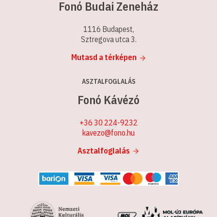
Fonó Budai Zeneház
1116 Budapest,
Sztregova utca 3.
Mutasd a térképen
ASZTALFOGLALÁS
Fonó Kávézó
+36 30 224-9232
kavezo@fono.hu
Asztalfoglalás