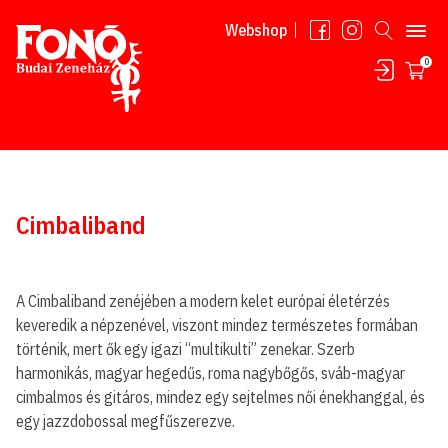
Tovább a tartalomhoz
Webshop
0
Cimbaliband
A Cimbaliband zenéjében a modern kelet európai életérzés
keveredik a népzenével, viszont mindez természetes formában
történik, mert ők egy igazi “multikulti” zenekar. Szerb
harmonikás, magyar hegedűs, roma nagybőgős, sváb-magyar
cimbalmos és gitáros, mindez egy sejtelmes női énekhanggal, és
egy jazzdobossal megfűszerezve.