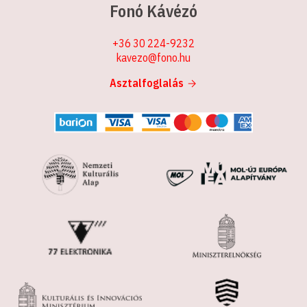
Fonó Kávézó
+36 30 224-9232
kavezo@fono.hu
Asztalfoglalás