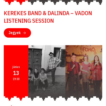
KEREKES BAND & DALINDA – VADON
LISTENING SESSION
Jegyek
június
13
19:00