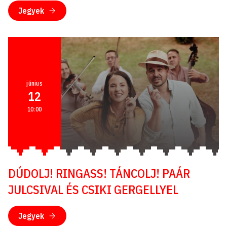
Jegyek
június
12
10:00
DÚDOLJ! RINGASS! TÁNCOLJ! PAÁR
JULCSIVAL ÉS CSIKI GERGELLYEL
Jegyek