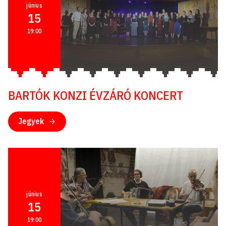
június
15
19:00
BARTÓK KONZI ÉVZÁRÓ KONCERT
Jegyek
június
15
19:00