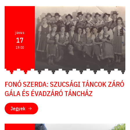
június
17
19:00
FONÓ SZERDA: SZUCSÁGI TÁNCOK ZÁRÓ
GÁLA ÉS ÉVADZÁRÓ TÁNCHÁZ
Jegyek