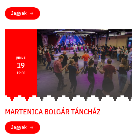
Jegyek
június
19
19:00
MARTENICA BOLGÁR TÁNCHÁZ
Jegyek