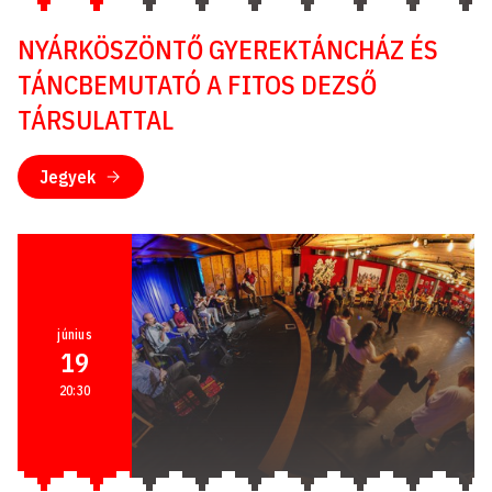
NYÁRKÖSZÖNTŐ GYEREKTÁNCHÁZ ÉS
TÁNCBEMUTATÓ A FITOS DEZSŐ
TÁRSULATTAL
Jegyek
június
19
20:30