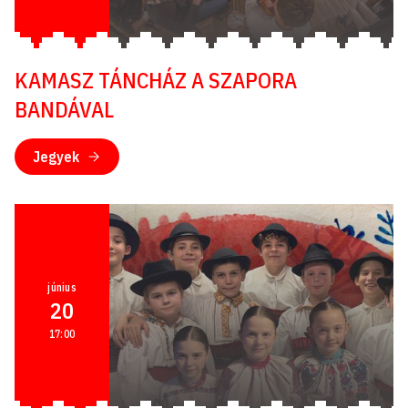
KAMASZ TÁNCHÁZ A SZAPORA
BANDÁVAL
Jegyek
június
20
17:00