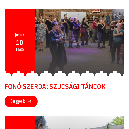
június
10
19:00
FONÓ SZERDA: SZUCSÁGI TÁNCOK
Jegyek