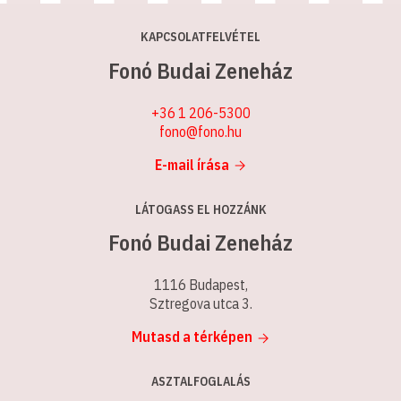
KAPCSOLATFELVÉTEL
Fonó Budai Zeneház
+36 1 206-5300
fono@fono.hu
E-mail írása
LÁTOGASS EL HOZZÁNK
Fonó Budai Zeneház
1116 Budapest,
Sztregova utca 3.
Mutasd a térképen
ASZTALFOGLALÁS