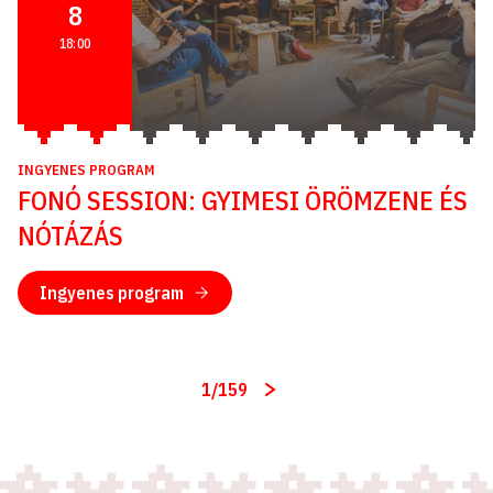
8
18:00
INGYENES PROGRAM
FONÓ SESSION: GYIMESI ÖRÖMZENE ÉS
NÓTÁZÁS
Ingyenes program
1
/
159