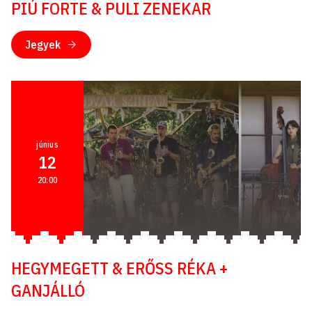
PIÚ FORTE & PULI ZENEKAR
Jegyek
június
12
20:00
HEGYMEGETT & ERŐSS RÉKA +
GANJÁLLÓ