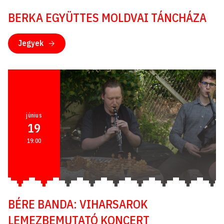
BERKA EGYÜTTES MOLDVAI TÁNCHÁZA
Jegyek
június
19
19:00
BÉRE BANDA: VIHARSAROK
LEMEZBEMUTATÓ KONCERT