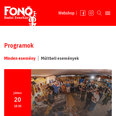
Tovább a tartalomhoz
Webshop
Programok
Minden esemény
Múltbeli események
június
20
18:00